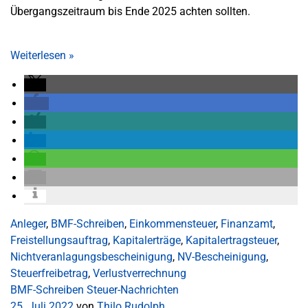
Übergangszeitraum bis Ende 2025 achten sollten.
Weiterlesen
»
Anleger
,
BMF-Schreiben
,
Einkommensteuer
,
Finanzamt
,
Freistellungsauftrag
,
Kapitalerträge
,
Kapitalertragsteuer
,
Nichtveranlagungsbescheinigung
,
NV-Bescheinigung
,
Steuerfreibetrag
,
Verlustverrechnung
BMF-Schreiben
Steuer-Nachrichten
25. Juli 2022
von
Thilo Rudolph