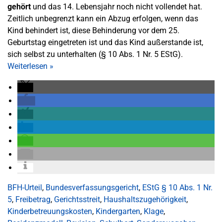
gehört
und das 14. Lebensjahr noch nicht vollendet hat.
Zeitlich unbegrenzt kann ein Abzug erfolgen, wenn das
Kind behindert ist, diese Behinderung vor dem 25.
Geburtstag eingetreten ist und das Kind außerstande ist,
sich selbst zu unterhalten (§ 10 Abs. 1 Nr. 5 EStG).
Weiterlesen
»
BFH-Urteil
,
Bundesverfassungsgericht
,
EStG § 10 Abs. 1 Nr.
5
,
Freibetrag
,
Gerichtsstreit
,
Haushaltszugehörigkeit
,
Kinderbetreuungskosten
,
Kindergarten
,
Klage
,