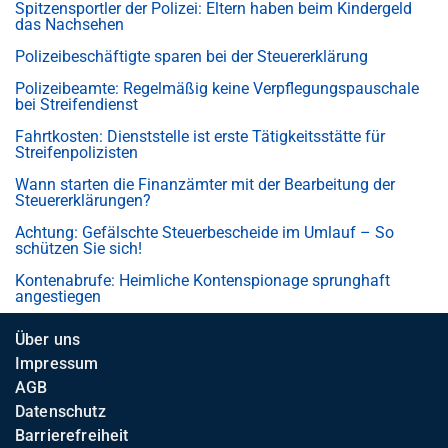
Spitzensportler der Polizei: Eltern haben beim Kindergeld
das Nachsehen
Polizeibeschäftigte sparen bei der Steuererklärung
Polizeibeamte: Regelmäßig keine Verpflegungspauschale
bei Streifendienst
Fahrtkosten: Dienststelle ist erste Tätigkeitsstätte für
Streifenpolizisten
Wann starten die Finanzämter mit der Bearbeitung der
Steuererklärungen?
Achtung: Gefälschte Steuerbescheide im Umlauf – So
schützen Sie sich!
Kontenabrufe: Heimliche Kontenspionage sprunghaft
angestiegen
Über uns
Impressum
AGB
Datenschutz
Barrierefreiheit