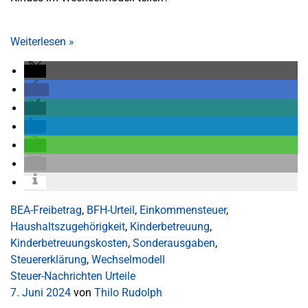
Weiterlesen
»
BEA-Freibetrag
,
BFH-Urteil
,
Einkommensteuer
,
Haushaltszugehörigkeit
,
Kinderbetreuung
,
Kinderbetreuungskosten
,
Sonderausgaben
,
Steuererklärung
,
Wechselmodell
Steuer-Nachrichten
Urteile
7. Juni 2024
von
Thilo Rudolph