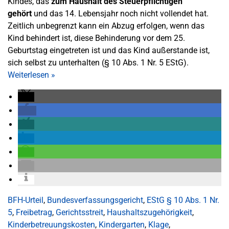
Kindes, das
zum Haushalt des Steuerpflichtigen
gehört
und das 14. Lebensjahr noch nicht vollendet hat.
Zeitlich unbegrenzt kann ein Abzug erfolgen, wenn das
Kind behindert ist, diese Behinderung vor dem 25.
Geburtstag eingetreten ist und das Kind außerstande ist,
sich selbst zu unterhalten (§ 10 Abs. 1 Nr. 5 EStG).
Weiterlesen
»
BFH-Urteil
,
Bundesverfassungsgericht
,
EStG § 10 Abs. 1 Nr.
5
,
Freibetrag
,
Gerichtsstreit
,
Haushaltszugehörigkeit
,
Kinderbetreuungskosten
,
Kindergarten
,
Klage
,