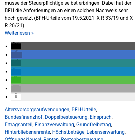
müsse der Steuerpflichtige selbst erbringen. Dabei hat der
BFH die Anforderungen an einen solchen Nachweis sehr
hoch gesetzt (BFH-Urteile vom 19.5.2021, X R 33/19 und X
R 20/21).
Weiterlesen
»
Altersvorsorgeaufwendungen
,
BFH-Urteile
,
Bundesfinanzhof
,
Doppelbesteuerung
,
Einspruch
,
Ertragsanteil
,
Finanzverwaltung
,
Grundfreibetrag
,
Hinterbliebenenrente
,
Höchstbeträge
,
Lebenserwartung
,
Öffnungsklausel
,
Renten
,
Rentenbesteuerung
,