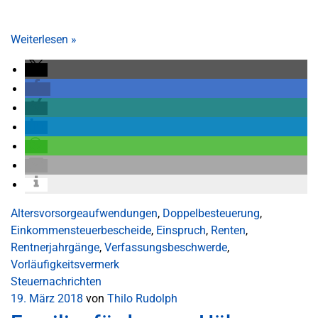
Weiterlesen
»
Altersvorsorgeaufwendungen
,
Doppelbesteuerung
,
Einkommensteuerbescheide
,
Einspruch
,
Renten
,
Rentnerjahrgänge
,
Verfassungsbeschwerde
,
Vorläufigkeitsvermerk
Steuernachrichten
19. März 2018
von
Thilo Rudolph