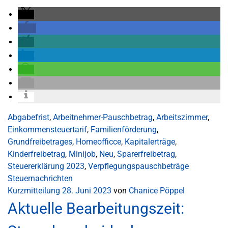
Abgabefrist
,
Arbeitnehmer-Pauschbetrag
,
Arbeitszimmer
,
Einkommensteuertarif
,
Familienförderung
,
Grundfreibetrages
,
Homeofficce
,
Kapitalerträge
,
Kinderfreibetrag
,
Minijob
,
Neu
,
Sparerfreibetrag
,
Steuererklärung 2023
,
Verpflegungspauschbeträge
Steuernachrichten
Kurzmitteilung
28. Juni 2023
von
Chanice Pöppel
Aktuelle Bearbeitungszeit: