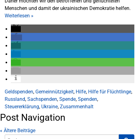
Daher möchten wir den betroffenen und geflüchteten
Menschen und damit der ukrainischen Demokratie helfen.
Weiterlesen
»
Geldspenden
,
Gemeinnützigkeit
,
Hilfe
,
Hilfe für Flüchtlinge
,
Russland
,
Sachspenden
,
Spende
,
Spenden
,
Steuererklärung
,
Ukraine
,
Zusammenhalt
Post Navigation
«
Ältere Beiträge