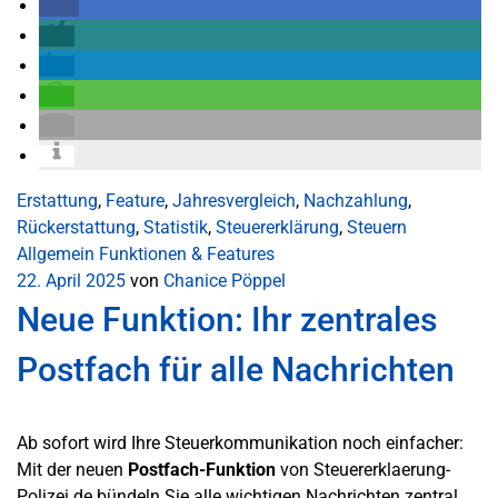
Erstattung
,
Feature
,
Jahresvergleich
,
Nachzahlung
,
Rückerstattung
,
Statistik
,
Steuererklärung
,
Steuern
Allgemein
Funktionen & Features
22. April 2025
von
Chanice Pöppel
Neue Funktion: Ihr zentrales
Postfach für alle Nachrichten
Ab sofort wird Ihre Steuerkommunikation noch einfacher:
Mit der neuen
Postfach-Funktion
von Steuererklaerung-
Polizei.de bündeln Sie alle wichtigen Nachrichten zentral