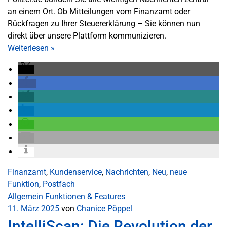
an einem Ort.
Ob Mitteilungen vom Finanzamt oder
Rückfragen zu Ihrer Steuererklärung – Sie können nun
direkt über unsere Plattform kommunizieren.
Weiterlesen
»
Finanzamt
,
Kundenservice
,
Nachrichten
,
Neu
,
neue
Funktion
,
Postfach
Allgemein
Funktionen & Features
11. März 2025
von
Chanice Pöppel
IntelliScan: Die Revolution der