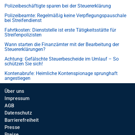
Polizeibeschäftigte sparen bei der Steuererklärung
Polizeibeamte: Regelmäßig keine Verpflegungspauschale
bei Streifendienst
Fahrtkosten: Dienststelle ist erste Tätigkeitsstätte für
Streifenpolizisten
Wann starten die Finanzämter mit der Bearbeitung der
Steuererklärungen?
Achtung: Gefälschte Steuerbescheide im Umlauf – So
schützen Sie sich!
Kontenabrufe: Heimliche Kontenspionage sprunghaft
angestiegen
Über uns
Impressum
AGB
Datenschutz
Barrierefreiheit
Presse
Preise