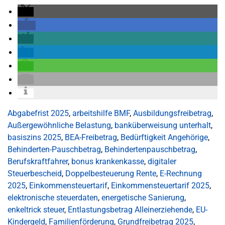
Abgabefrist 2025
,
arbeitshilfe BMF
,
Ausbildungsfreibetrag
,
Außergewöhnliche Belastung
,
banküberweisung unterhalt
,
basiszins 2025
,
BEA-Freibetrag
,
Bedürftigkeit Angehörige
,
Behinderten-Pauschbetrag
,
Behindertenpauschbetrag
,
Berufskraftfahrer
,
bonus krankenkasse
,
digitaler
Steuerbescheid
,
Doppelbesteuerung Rente
,
E-Rechnung
2025
,
Einkommensteuertarif
,
Einkommensteuertarif 2025
,
elektronische steuerdaten
,
energetische Sanierung
,
enkeltrick steuer
,
Entlastungsbetrag Alleinerziehende
,
EU-
Kindergeld
,
Familienförderung
,
Grundfreibetrag 2025
,