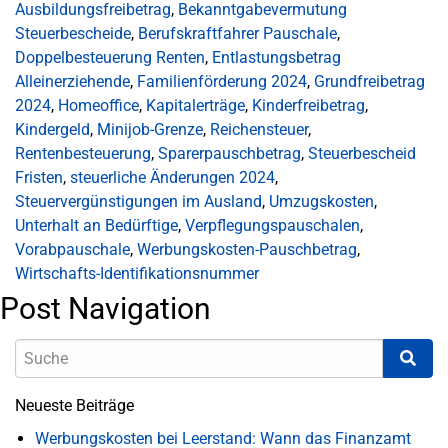
Ausbildungsfreibetrag
,
Bekanntgabevermutung
Steuerbescheide
,
Berufskraftfahrer Pauschale
,
Doppelbesteuerung Renten
,
Entlastungsbetrag
Alleinerziehende
,
Familienförderung 2024
,
Grundfreibetrag
2024
,
Homeoffice
,
Kapitalerträge
,
Kinderfreibetrag
,
Kindergeld
,
Minijob-Grenze
,
Reichensteuer
,
Rentenbesteuerung
,
Sparerpauschbetrag
,
Steuerbescheid
Fristen
,
steuerliche Änderungen 2024
,
Steuervergünstigungen im Ausland
,
Umzugskosten
,
Unterhalt an Bedürftige
,
Verpflegungspauschalen
,
Vorabpauschale
,
Werbungskosten-Pauschbetrag
,
Wirtschafts-Identifikationsnummer
Post Navigation
Neueste Beiträge
Werbungskosten bei Leerstand: Wann das Finanzamt