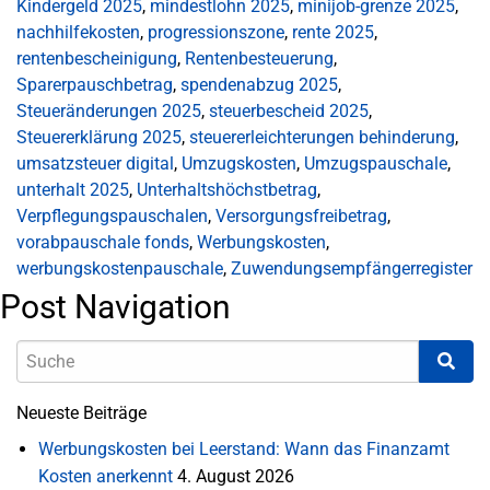
Kindergeld 2025
,
mindestlohn 2025
,
minijob-grenze 2025
,
nachhilfekosten
,
progressionszone
,
rente 2025
,
rentenbescheinigung
,
Rentenbesteuerung
,
Sparerpauschbetrag
,
spendenabzug 2025
,
Steueränderungen 2025
,
steuerbescheid 2025
,
Steuererklärung 2025
,
steuererleichterungen behinderung
,
umsatzsteuer digital
,
Umzugskosten
,
Umzugspauschale
,
unterhalt 2025
,
Unterhaltshöchstbetrag
,
Verpflegungspauschalen
,
Versorgungsfreibetrag
,
vorabpauschale fonds
,
Werbungskosten
,
werbungskostenpauschale
,
Zuwendungsempfängerregister
Post Navigation
Neueste Beiträge
Werbungskosten bei Leerstand: Wann das Finanzamt
Kosten anerkennt
4. August 2026