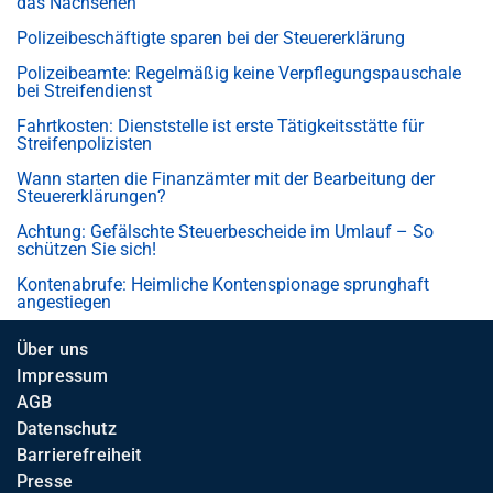
das Nachsehen
Polizeibeschäftigte sparen bei der Steuererklärung
Polizeibeamte: Regelmäßig keine Verpflegungspauschale
bei Streifendienst
Fahrtkosten: Dienststelle ist erste Tätigkeitsstätte für
Streifenpolizisten
Wann starten die Finanzämter mit der Bearbeitung der
Steuererklärungen?
Achtung: Gefälschte Steuerbescheide im Umlauf – So
schützen Sie sich!
Kontenabrufe: Heimliche Kontenspionage sprunghaft
angestiegen
Über uns
Impressum
AGB
Datenschutz
Barrierefreiheit
Presse