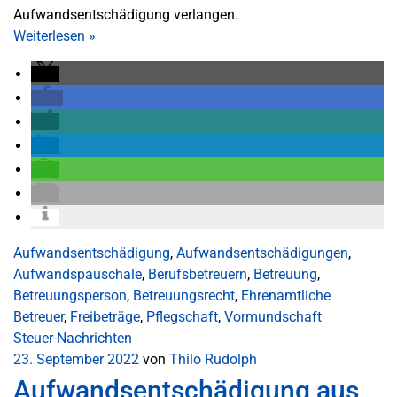
Aufwandsentschädigung verlangen.
Weiterlesen
»
Aufwandsentschädigung
,
Aufwandsentschädigungen
,
Aufwandspauschale
,
Berufsbetreuern
,
Betreuung
,
Betreuungsperson
,
Betreuungsrecht
,
Ehrenamtliche
Betreuer
,
Freibeträge
,
Pflegschaft
,
Vormundschaft
Steuer-Nachrichten
23. September 2022
von
Thilo Rudolph
Aufwandsentschädigung aus