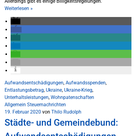
Allerdings gibt es einige Billigkeitsregelungen.
Weiterlesen
»
Aufwandsentschädigungen
,
Aufwandsspenden
,
Entlastungsbetrag
,
Ukraine
,
Ukraine-Krieg
,
Unterhaltsleistungen
,
Wohnpatenschaften
Allgemein
Steuernachrichten
19. Februar 2020
von
Thilo Rudolph
Städte- und Gemeindebund: