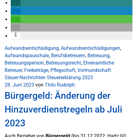
Aufwandsentschädigung
,
Aufwandsentschädigungen
,
Aufwandspauschale
,
Berufsbetreuern
,
Betreuung
,
Betreuungsperson
,
Betreuungsrecht
,
Ehrenamtliche
Betreuer
,
Freibeträge
,
Pflegschaft
,
Vormundschaft
Steuer-Nachrichten
Steuererklärung 2023
28. Juni 2023
von
Thilo Rudolph
Bürgergeld: Änderung der
Hinzuverdienstregeln ab Juli
2023
Auch Bezieher von
Bürgergeld
(bis 31.12.2022: Hartz IV)