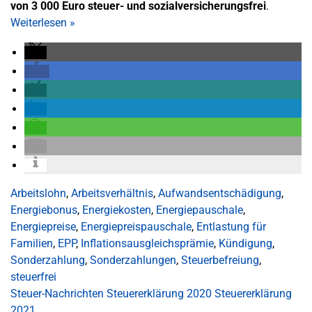
von 3 000 Euro steuer- und sozialversicherungsfrei
.
Weiterlesen
»
Arbeitslohn
,
Arbeitsverhältnis
,
Aufwandsentschädigung
,
Energiebonus
,
Energiekosten
,
Energiepauschale
,
Energiepreise
,
Energiepreispauschale
,
Entlastung für
Familien
,
EPP
,
Inflationsausgleichsprämie
,
Kündigung
,
Sonderzahlung
,
Sonderzahlungen
,
Steuerbefreiung
,
steuerfrei
Steuer-Nachrichten
Steuererklärung 2020
Steuererklärung
2021