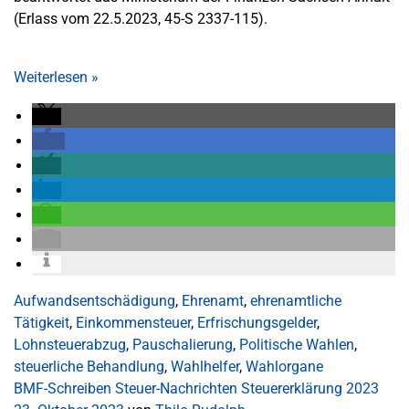
(Erlass vom 22.5.2023, 45-S 2337-115).
Weiterlesen
»
Aufwandsentschädigung
,
Ehrenamt
,
ehrenamtliche
Tätigkeit
,
Einkommensteuer
,
Erfrischungsgelder
,
Lohnsteuerabzug
,
Pauschalierung
,
Politische Wahlen
,
steuerliche Behandlung
,
Wahlhelfer
,
Wahlorgane
BMF-Schreiben
Steuer-Nachrichten
Steuererklärung 2023