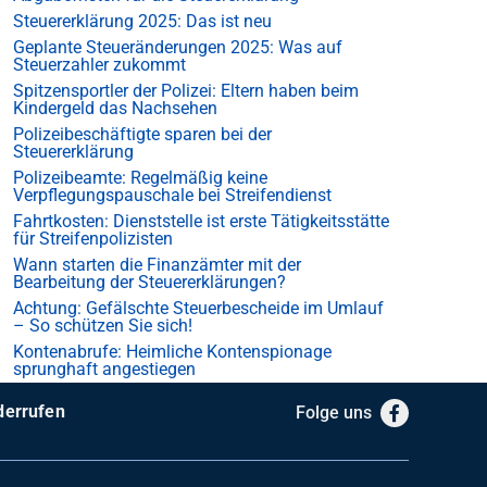
Steuererklärung 2025: Das ist neu
Geplante Steueränderungen 2025: Was auf
Steuerzahler zukommt
Spitzensportler der Polizei: Eltern haben beim
Kindergeld das Nachsehen
Polizeibeschäftigte sparen bei der
Steuererklärung
Polizeibeamte: Regelmäßig keine
Verpflegungspauschale bei Streifendienst
Fahrtkosten: Dienststelle ist erste Tätigkeitsstätte
für Streifenpolizisten
Wann starten die Finanzämter mit der
Bearbeitung der Steuererklärungen?
Achtung: Gefälschte Steuerbescheide im Umlauf
– So schützen Sie sich!
Kontenabrufe: Heimliche Kontenspionage
sprunghaft angestiegen
derrufen
Folge uns
Facebook