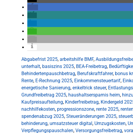
Abgabefrist 2025
,
arbeitshilfe BMF
,
Ausbildungsfreib
unterhalt
,
basiszins 2025
,
BEA-Freibetrag
,
Bedürftigke
Behindertenpauschbetrag
,
Berufskraftfahrer
,
bonus k
Rente
,
E-Rechnung 2025
,
Einkommensteuertarif
,
Eink
energetische Sanierung
,
enkeltrick steuer
,
Entlastungs
Grundfreibetrag 2025
,
haushaltsersparnis heim
,
hinzu
Kaufpreisaufteilung
,
Kinderfreibetrag
,
Kindergeld 202
nachhilfekosten
,
progressionszone
,
rente 2025
,
rente
spendenabzug 2025
,
Steueränderungen 2025
,
steuer
behinderung
,
umsatzsteuer digital
,
Umzugskosten
,
Um
Verpflegungspauschalen
,
Versorgungsfreibetrag
,
vor