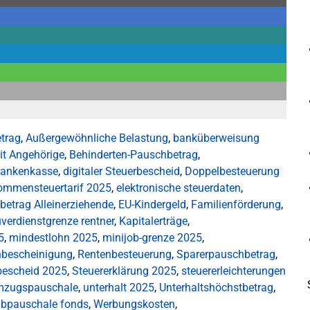
etrag
,
Außergewöhnliche Belastung
,
banküberweisung
it Angehörige
,
Behinderten-Pauschbetrag
,
rankenkasse
,
digitaler Steuerbescheid
,
Doppelbesteuerung
ommensteuertarif 2025
,
elektronische steuerdaten
,
betrag Alleinerziehende
,
EU-Kindergeld
,
Familienförderung
,
verdienstgrenze rentner
,
Kapitalerträge
,
5
,
mindestlohn 2025
,
minijob-grenze 2025
,
nbescheinigung
,
Rentenbesteuerung
,
Sparerpauschbetrag
,
bescheid 2025
,
Steuererklärung 2025
,
steuererleichterungen
zugspauschale
,
unterhalt 2025
,
Unterhaltshöchstbetrag
,
abpauschale fonds
,
Werbungskosten
,