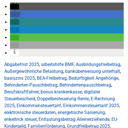
Abgabefrist 2025
,
arbeitshilfe BMF
,
Ausbildungsfreibetrag
,
Außergewöhnliche Belastung
,
banküberweisung unterhalt
,
basiszins 2025
,
BEA-Freibetrag
,
Bedürftigkeit Angehörige
,
Behinderten-Pauschbetrag
,
Behindertenpauschbetrag
,
Berufskraftfahrer
,
bonus krankenkasse
,
digitaler
Steuerbescheid
,
Doppelbesteuerung Rente
,
E-Rechnung
2025
,
Einkommensteuertarif
,
Einkommensteuertarif 2025
,
elektronische steuerdaten
,
energetische Sanierung
,
enkeltrick steuer
,
Entlastungsbetrag Alleinerziehende
,
EU-
Kindergeld
,
Familienförderung
,
Grundfreibetrag 2025
,