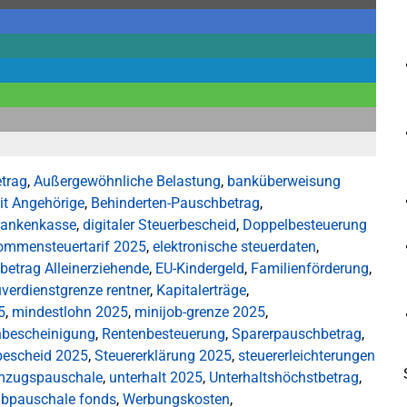
etrag
,
Außergewöhnliche Belastung
,
banküberweisung
it Angehörige
,
Behinderten-Pauschbetrag
,
rankenkasse
,
digitaler Steuerbescheid
,
Doppelbesteuerung
ommensteuertarif 2025
,
elektronische steuerdaten
,
betrag Alleinerziehende
,
EU-Kindergeld
,
Familienförderung
,
verdienstgrenze rentner
,
Kapitalerträge
,
5
,
mindestlohn 2025
,
minijob-grenze 2025
,
nbescheinigung
,
Rentenbesteuerung
,
Sparerpauschbetrag
,
bescheid 2025
,
Steuererklärung 2025
,
steuererleichterungen
zugspauschale
,
unterhalt 2025
,
Unterhaltshöchstbetrag
,
abpauschale fonds
,
Werbungskosten
,