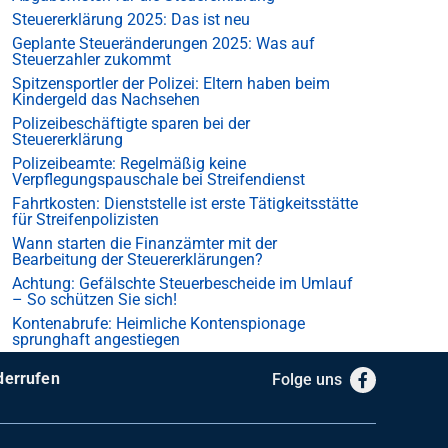
Steuererklärung 2025: Das ist neu
Geplante Steueränderungen 2025: Was auf
Steuerzahler zukommt
Spitzensportler der Polizei: Eltern haben beim
Kindergeld das Nachsehen
Polizeibeschäftigte sparen bei der
Steuererklärung
Polizeibeamte: Regelmäßig keine
Verpflegungspauschale bei Streifendienst
Fahrtkosten: Dienststelle ist erste Tätigkeitsstätte
für Streifenpolizisten
Wann starten die Finanzämter mit der
Bearbeitung der Steuererklärungen?
Achtung: Gefälschte Steuerbescheide im Umlauf
– So schützen Sie sich!
Kontenabrufe: Heimliche Kontenspionage
sprunghaft angestiegen
derrufen
Folge uns
Facebook