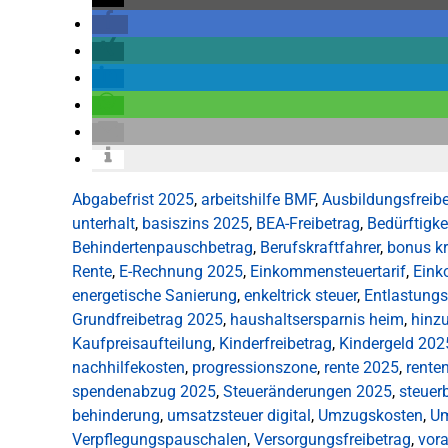
Abgabefrist 2025
,
arbeitshilfe BMF
,
Ausbildungsfreib
unterhalt
,
basiszins 2025
,
BEA-Freibetrag
,
Bedürftigke
Behindertenpauschbetrag
,
Berufskraftfahrer
,
bonus k
Rente
,
E-Rechnung 2025
,
Einkommensteuertarif
,
Eink
energetische Sanierung
,
enkeltrick steuer
,
Entlastungs
Grundfreibetrag 2025
,
haushaltsersparnis heim
,
hinzu
Kaufpreisaufteilung
,
Kinderfreibetrag
,
Kindergeld 202
nachhilfekosten
,
progressionszone
,
rente 2025
,
rente
spendenabzug 2025
,
Steueränderungen 2025
,
steuer
behinderung
,
umsatzsteuer digital
,
Umzugskosten
,
Um
Verpflegungspauschalen
,
Versorgungsfreibetrag
,
vor