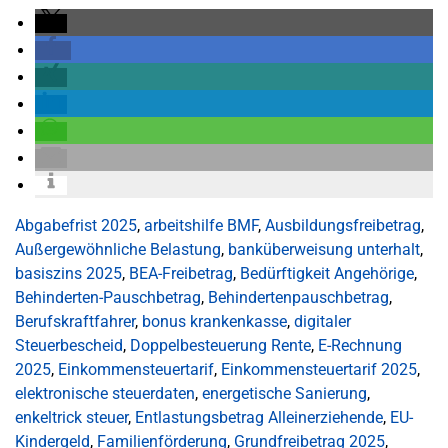
Abgabefrist 2025
,
arbeitshilfe BMF
,
Ausbildungsfreibetrag
,
Außergewöhnliche Belastung
,
banküberweisung unterhalt
,
basiszins 2025
,
BEA-Freibetrag
,
Bedürftigkeit Angehörige
,
Behinderten-Pauschbetrag
,
Behindertenpauschbetrag
,
Berufskraftfahrer
,
bonus krankenkasse
,
digitaler
Steuerbescheid
,
Doppelbesteuerung Rente
,
E-Rechnung
2025
,
Einkommensteuertarif
,
Einkommensteuertarif 2025
,
elektronische steuerdaten
,
energetische Sanierung
,
enkeltrick steuer
,
Entlastungsbetrag Alleinerziehende
,
EU-
Kindergeld
,
Familienförderung
,
Grundfreibetrag 2025
,