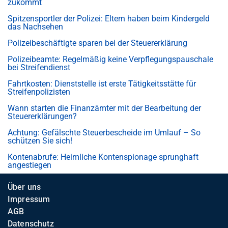
zukommt
Spitzensportler der Polizei: Eltern haben beim Kindergeld
das Nachsehen
Polizeibeschäftigte sparen bei der Steuererklärung
Polizeibeamte: Regelmäßig keine Verpflegungspauschale
bei Streifendienst
Fahrtkosten: Dienststelle ist erste Tätigkeitsstätte für
Streifenpolizisten
Wann starten die Finanzämter mit der Bearbeitung der
Steuererklärungen?
Achtung: Gefälschte Steuerbescheide im Umlauf – So
schützen Sie sich!
Kontenabrufe: Heimliche Kontenspionage sprunghaft
angestiegen
Über uns
Impressum
AGB
Datenschutz