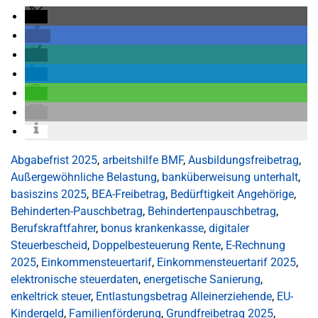
Abgabefrist 2025
,
arbeitshilfe BMF
,
Ausbildungsfreibetrag
,
Außergewöhnliche Belastung
,
banküberweisung unterhalt
,
basiszins 2025
,
BEA-Freibetrag
,
Bedürftigkeit Angehörige
,
Behinderten-Pauschbetrag
,
Behindertenpauschbetrag
,
Berufskraftfahrer
,
bonus krankenkasse
,
digitaler
Steuerbescheid
,
Doppelbesteuerung Rente
,
E-Rechnung
2025
,
Einkommensteuertarif
,
Einkommensteuertarif 2025
,
elektronische steuerdaten
,
energetische Sanierung
,
enkeltrick steuer
,
Entlastungsbetrag Alleinerziehende
,
EU-
Kindergeld
,
Familienförderung
,
Grundfreibetrag 2025
,