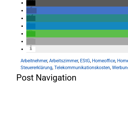
Arbeitnehmer
,
Arbeitszimmer
,
EStG
,
Homeoffice
,
Home
Steuererklärung
,
Telekommunikationskosten
,
Werbun
Post Navigation