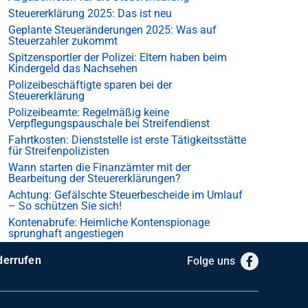
Steuererklärung 2025: Das ist neu
Geplante Steueränderungen 2025: Was auf
Steuerzahler zukommt
Spitzensportler der Polizei: Eltern haben beim
Kindergeld das Nachsehen
Polizeibeschäftigte sparen bei der
Steuererklärung
Polizeibeamte: Regelmäßig keine
Verpflegungspauschale bei Streifendienst
Fahrtkosten: Dienststelle ist erste Tätigkeitsstätte
für Streifenpolizisten
Wann starten die Finanzämter mit der
Bearbeitung der Steuererklärungen?
Achtung: Gefälschte Steuerbescheide im Umlauf
– So schützen Sie sich!
Kontenabrufe: Heimliche Kontenspionage
sprunghaft angestiegen
derrufen
Folge uns
Facebook