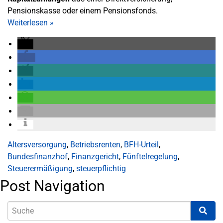
Pensionskasse oder einem Pensionsfonds.
Weiterlesen
»
Altersversorgung
,
Betriebsrenten
,
BFH-Urteil
,
Bundesfinanzhof
,
Finanzgericht
,
Fünftelregelung
,
Steuerermäßigung
,
steuerpflichtig
Post Navigation