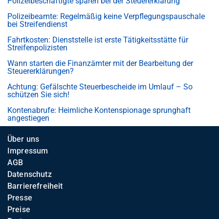
Polizeibeschäftigte sparen bei der Steuererklärung
Polizeibeamte: Regelmäßig keine Verpflegungspauschale
bei Streifendienst
Fahrtkosten: Dienststelle ist erste Tätigkeitsstätte für
Streifenpolizisten
Wann starten die Finanzämter mit der Bearbeitung der
Steuererklärungen?
Achtung: Gefälschte Steuerbescheide im Umlauf – So
schützen Sie sich!
Kontenabrufe: Heimliche Kontenspionage sprunghaft
angestiegen
Über uns
Impressum
AGB
Datenschutz
Barrierefreiheit
Presse
Preise