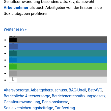
Gehaltsumwandlung besonders attraktiv, da sowohl
Arbeitnehmer
als auch Arbeitgeber von der Ersparnis der
Sozialabgaben profitieren.
Weiterlesen
»
Altersvorsorge
,
Arbeitgeberzuschuss
,
BAG-Urteil
,
BetrAVG
,
Betriebliche Altersvorsorge
,
Betriebsrentenstärkungsgesetz
,
Gehaltsumwandlung
,
Pensionskasse
,
Sozialversicherungsbeiträge
,
Tarifvertrag