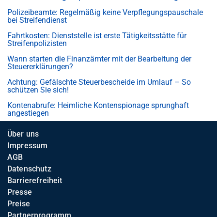
Polizeibeamte: Regelmäßig keine Verpflegungspauschale
bei Streifendienst
Fahrtkosten: Dienststelle ist erste Tätigkeitsstätte für
Streifenpolizisten
Wann starten die Finanzämter mit der Bearbeitung der
Steuererklärungen?
Achtung: Gefälschte Steuerbescheide im Umlauf – So
schützen Sie sich!
Kontenabrufe: Heimliche Kontenspionage sprunghaft
angestiegen
Über uns
Impressum
AGB
Datenschutz
Barrierefreiheit
Presse
Preise
Partnerprogramm