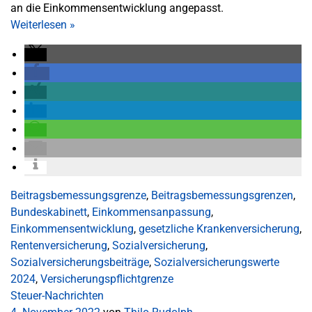
an die Einkommensentwicklung angepasst.
Weiterlesen
»
Beitragsbemessungsgrenze
,
Beitragsbemessungsgrenzen
,
Bundeskabinett
,
Einkommensanpassung
,
Einkommensentwicklung
,
gesetzliche Krankenversicherung
,
Rentenversicherung
,
Sozialversicherung
,
Sozialversicherungsbeiträge
,
Sozialversicherungswerte
2024
,
Versicherungspflichtgrenze
Steuer-Nachrichten