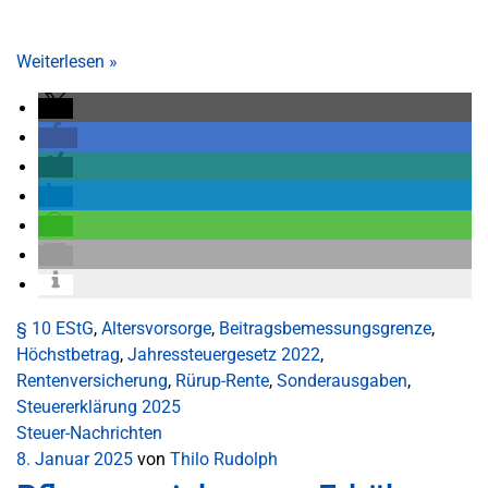
Weiterlesen
»
§ 10 EStG
,
Altersvorsorge
,
Beitragsbemessungsgrenze
,
Höchstbetrag
,
Jahressteuergesetz 2022
,
Rentenversicherung
,
Rürup-Rente
,
Sonderausgaben
,
Steuererklärung 2025
Steuer-Nachrichten
8. Januar 2025
von
Thilo Rudolph