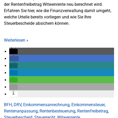
der Rentenfreibetrag Witwenrente neu berechnet wird.
Erfahren Sie hier, wie die Finanzverwaltung damit umgeht,
welche Urteile bereits vorliegen und wie Sie Ihre
Steuerbescheide absichern können.
Weiterlesen
»
BFH
,
DRV
,
Einkommensanrechnung
,
Einkommensteuer
,
Rentenanpassung
,
Rentenbesteuerung
,
Rentenfreibetrag
,
Steuerbescheid
,
Steuerrecht
,
Witwenrente