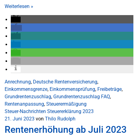
Weiterlesen
»
Anrechnung
,
Deutsche Rentenversicherung
,
Einkommensgrenze
,
Einkommensprüfung
,
Freibeträge
,
Grundrentenzuschlag
,
Grundrentenzuschlag FAQ
,
Rentenanpassung
,
Steuerermäßigung
Steuer-Nachrichten
Steuererklärung 2023
21. Juni 2023
von
Thilo Rudolph
Rentenerhöhung ab Juli 2023