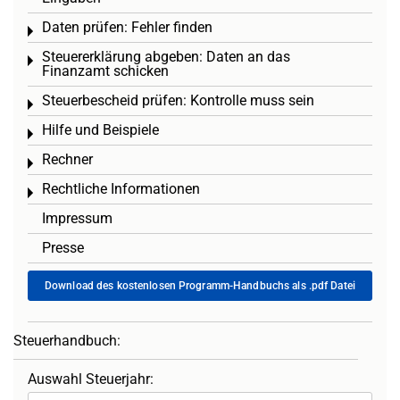
Daten prüfen: Fehler finden
Toggle menu
Steuererklärung abgeben: Daten an das
Toggle menu
Finanzamt schicken
Steuerbescheid prüfen: Kontrolle muss sein
Toggle menu
Hilfe und Beispiele
Toggle menu
Rechner
Toggle menu
Rechtliche Informationen
Toggle menu
Impressum
Presse
Download des kostenlosen Programm-Handbuchs als .pdf Datei
Steuerhandbuch:
Auswahl Steuerjahr: