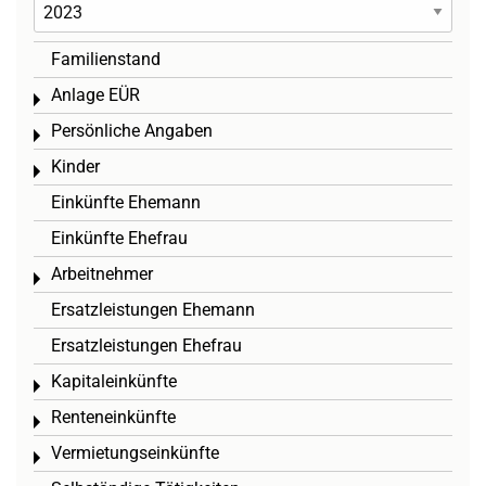
Familienstand
Anlage EÜR
Toggle menu
Persönliche Angaben
Toggle menu
Kinder
Toggle menu
Einkünfte Ehemann
Einkünfte Ehefrau
Arbeitnehmer
Toggle menu
Ersatzleistungen Ehemann
Ersatzleistungen Ehefrau
Kapitaleinkünfte
Toggle menu
Renteneinkünfte
Toggle menu
Vermietungseinkünfte
Toggle menu