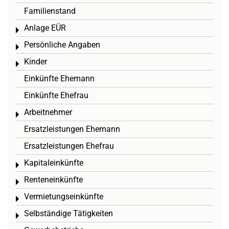
Familienstand
Anlage EÜR
Toggle menu
Persönliche Angaben
Toggle menu
Kinder
Toggle menu
Einkünfte Ehemann
Einkünfte Ehefrau
Arbeitnehmer
Toggle menu
Ersatzleistungen Ehemann
Ersatzleistungen Ehefrau
Kapitaleinkünfte
Toggle menu
Renteneinkünfte
Toggle menu
Vermietungseinkünfte
Toggle menu
Selbständige Tätigkeiten
Toggle menu