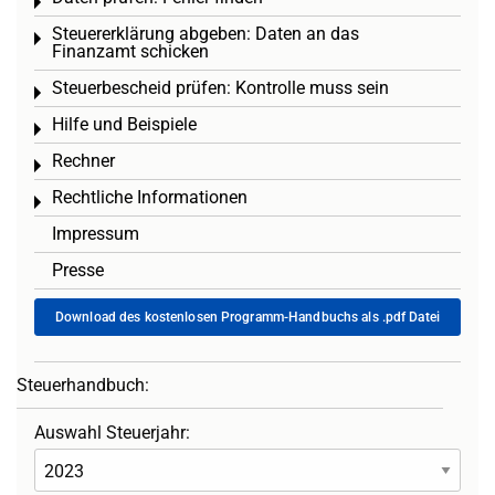
Toggle menu
Steuererklärung abgeben: Daten an das
Toggle menu
Finanzamt schicken
Steuerbescheid prüfen: Kontrolle muss sein
Toggle menu
Hilfe und Beispiele
Toggle menu
Rechner
Toggle menu
Rechtliche Informationen
Toggle menu
Impressum
Presse
Download des kostenlosen Programm-Handbuchs als .pdf Datei
Steuerhandbuch:
Auswahl Steuerjahr: