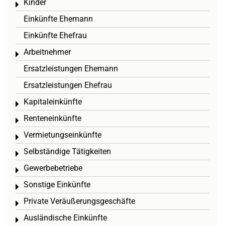
Kinder
Toggle menu
Einkünfte Ehemann
Einkünfte Ehefrau
Arbeitnehmer
Toggle menu
Ersatzleistungen Ehemann
Ersatzleistungen Ehefrau
Kapitaleinkünfte
Toggle menu
Renteneinkünfte
Toggle menu
Vermietungseinkünfte
Toggle menu
Selbständige Tätigkeiten
Toggle menu
Gewerbebetriebe
Toggle menu
Sonstige Einkünfte
Toggle menu
Private Veräußerungsgeschäfte
Toggle menu
Ausländische Einkünfte
Toggle menu