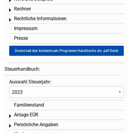
Toggle menu
Rechner
Toggle menu
Rechtliche Informationen
Toggle menu
Impressum
Presse
Download des kostenlosen Programm-Handbuchs als .pdf Datei
Steuerhandbuch:
Auswahl Steuerjahr:
Familienstand
Anlage EÜR
Toggle menu
Persönliche Angaben
Toggle menu