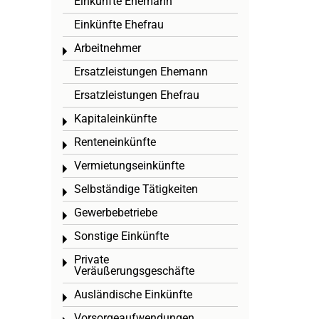
Einkünfte Ehemann
Einkünfte Ehefrau
Arbeitnehmer
Toggle menu
Ersatzleistungen Ehemann
Ersatzleistungen Ehefrau
Kapitaleinkünfte
Toggle menu
Renteneinkünfte
Toggle menu
Vermietungseinkünfte
Toggle menu
Selbständige Tätigkeiten
Toggle menu
Gewerbebetriebe
Toggle menu
Sonstige Einkünfte
Toggle menu
Private
Toggle menu
Veräußerungsgeschäfte
Ausländische Einkünfte
Toggle menu
Vorsorgeaufwendungen