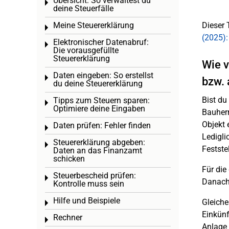
Übersicht: So verwaltest du
Toggle menu
deine Steuerfälle
Meine Steuererklärung
Dieser 
Toggle menu
(2025):
Elektronischer Datenabruf:
Toggle menu
Die vorausgefüllte
Steuererklärung
Wie v
Daten eingeben: So erstellst
Toggle menu
bzw. 
du deine Steuererklärung
Bist du
Tipps zum Steuern sparen:
Toggle menu
Optimiere deine Eingaben
Bauherr
Objekt 
Daten prüfen: Fehler finden
Toggle menu
Ledigli
Steuererklärung abgeben:
Toggle menu
Festste
Daten an das Finanzamt
schicken
Für die
Steuerbescheid prüfen:
Toggle menu
Danach 
Kontrolle muss sein
Hilfe und Beispiele
Gleiche
Toggle menu
Einkünf
Rechner
Toggle menu
Anlage 