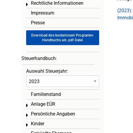
Rechtliche Informationen
Toggle menu
(2023):
Impressum
Immobi
Presse
Download des kostenlosen Programm-
Handbuchs als .pdf Datei
Steuerhandbuch:
Auswahl Steuerjahr:
Familienstand
Anlage EÜR
Toggle menu
Persönliche Angaben
Toggle menu
Kinder
Toggle menu