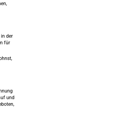
hen,
in der
n für
ohnst,
ohnung
auf und
eboten,