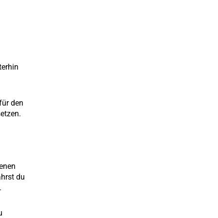
terhin
für den
etzen.
genen
ährst du
.
u