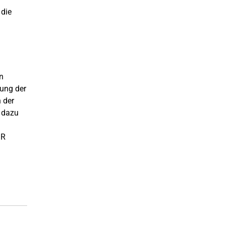
 die
n
rung der
 der
 dazu
 R