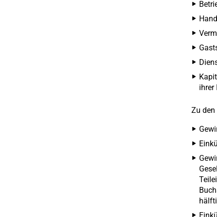
Betri
Hande
Vermi
Gasts
Dien
Kapit
ihrer
Zu den 
Gewin
Einkü
Gewin
Gesel
Teile
Buchs
hälft
Einkü