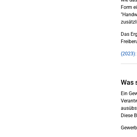
Form ei
"Handwe
zusätzl
Das Erg
Freiber
(2023):
Was s
Ein Gew
Verantw
ausübst
Diese B
Gewerbe