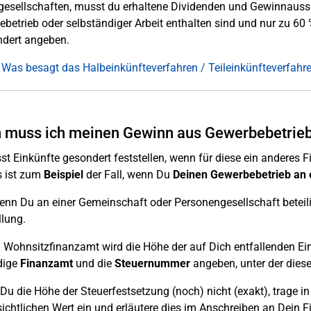
gesellschaften, musst du erhaltene Dividenden und Gewinnaussc
betrieb oder selbständiger Arbeit enthalten sind und nur zu 60 %
ndert angeben.
 Was besagt das Halbeinkünfteverfahren / Teileinkünfteverfahr
muss ich meinen Gewinn aus Gewerbebetriebe
t Einkünfte gesondert feststellen, wenn für diese ein anderes
es ist zum
Beispiel
der Fall, wenn Du
Deinen Gewerbebetrieb an 
nn Du an einer Gemeinschaft oder Personengesellschaft beteiligt
llung.
Wohnsitzfinanzamt wird die Höhe der auf Dich entfallenden Ein
dige
Finanzamt
und die
Steuernummer
angeben, unter der diese
Du die Höhe der Steuerfestsetzung (noch) nicht (exakt), trage i
ichtlichen Wert ein und erläutere dies im Anschreiben an Dein 