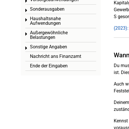
Toggle menu
Kapital
Sonderausgaben
Gewerbe
Toggle menu
S geso
Haushaltsnahe
Toggle menu
Aufwendungen
(2023):
Außergewöhnliche
Toggle menu
Belastungen
Sonstige Angaben
Toggle menu
Wann 
Nachricht ans Finanzamt
Du muss
Ende der Eingaben
ist. Di
Auch we
Festste
Deinem 
zustän
Kennst 
vorauss