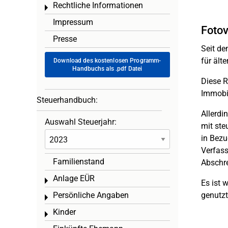
Rechtliche Informationen
Toggle menu
Impressum
Fotov
Presse
Seit de
für ält
Download des kostenlosen Programm-
Handbuchs als .pdf Datei
Diese R
Immobil
Steuerhandbuch:
Allerdi
Auswahl Steuerjahr:
mit ste
in Bezu
Verfass
Familienstand
Abschre
Anlage EÜR
Toggle menu
Es ist 
Persönliche Angaben
genutzt
Toggle menu
Kinder
Toggle menu