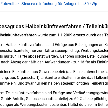
 Fotovoltaik: Steuervereinfachung für Anlagen bis 30 kWp
esagt das Halbeinkünfteverfahren / Teileinkü
lbeinkünfteverfahren
wurde zum 1.1.2009
ersetzt
durch
das
Te
m Halbeinkünfteverfahren sind Erträge aus Beteiligungen an Kap
nschaftsanteile) nur zur Hälfte steuerpflichtig. Werbungskos
ls nur zur Hälfte abgesetzt werden. Gehören solche Beteiligun
 nach Abzug der hälftigen Aufwendungen - zur Hälfte als Einkün
 deinen Einkünften aus Gewerbebetrieb (als Einzelunternehmer, a
llung, aus Organschaft) Einkünfte enthalten, für die das Halbeink
umme ein. Und zwar nur den halben steuerpflichtigen Teilbetrag!
m Teileinkünfteverfahren sind Erträge und Veräußerungsgewinn
, GmbH-Anteile, Genossenschaftsanteile) zu 60 % steuerpflichti
ungen als Werbungskosten abziehbar. Hältst du also im Betri