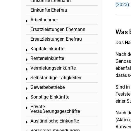
Einkünfte Ehemann
(2023):
Einkünfte Ehefrau
Arbeitnehmer
Toggle menu
Ersatzleistungen Ehemann
Was b
Ersatzleistungen Ehefrau
Das
Ha
Kapitaleinkünfte
Toggle menu
Nach de
Renteneinkünfte
Toggle menu
Genosse
Vermietungseinkünfte
ebenfal
Toggle menu
daraus-
Selbständige Tätigkeiten
Toggle menu
Sind in
Gewerbebetriebe
Toggle menu
Festste
Sonstige Einkünfte
Toggle menu
einer S
Private
Toggle menu
Veräußerungsgeschäfte
Nach de
(Aktien
Ausländische Einkünfte
Toggle menu
Aufwend
Vorsorgeaufwendungen