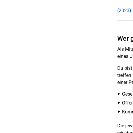
(2023):
Wer g
Als Mit
eines U
Du bist
treffen
einer P
Gesel
Offe
Komm
Die jew
wie das