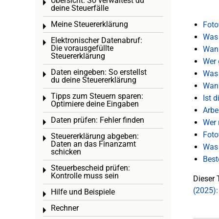
Übersicht: So verwaltest du
Toggle menu
deine Steuerfälle
Meine Steuererklärung
Foto
Toggle menu
Was 
Elektronischer Datenabruf:
Toggle menu
Die vorausgefüllte
Wann
Steuererklärung
Wer 
Daten eingeben: So erstellst
Was 
Toggle menu
du deine Steuererklärung
Wann
Tipps zum Steuern sparen:
Ist 
Toggle menu
Optimiere deine Eingaben
Arbe
Daten prüfen: Fehler finden
Wer 
Toggle menu
Foto
Steuererklärung abgeben:
Toggle menu
Daten an das Finanzamt
Was 
schicken
Best
Steuerbescheid prüfen:
Toggle menu
Kontrolle muss sein
Dieser 
(2025):
Hilfe und Beispiele
Toggle menu
Rechner
Toggle menu