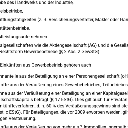
ebe des Handwerks und der Industrie,
lsbetriebe,
ttlungstätigkeiten (z. B. Versicherungsvertreter, Makler oder Hand
tättenbetriebe,
stleistungsunternehmen.
algesellschaften wie die Aktiengesellschaft (AG) und die Gesel
 Rechtsform Gewerbebetriebe (§ 2 Abs. 2 GewStG).
Einkünften aus Gewerbebetrieb gehören auch
nanteile aus der Beteiligung an einer Personengesellschaft (oH
nfte aus der Veräußerung eines Gewerbebetriebes, Teilbetriebes
ne aus der Veräußerung einer Beteiligung an einer Kapitalgese
lschaftskapitals beträgt (§ 17 EStG). Dies gilt auch für Privata
inkünfteverfahren, d. h. 60 % des Veräußerungsgewinns sind steue
t. c EStG). Für Beteiligungen, die vor 2009 erworben werden, gil
igen Versteuerung.
nfte aus der Veräußerung von mehr als 3 Immobilien innerhalb 