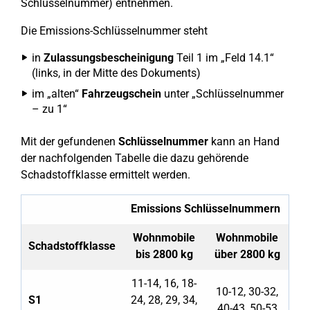
Schlüsselnummer) entnehmen.
Die Emissions-Schlüsselnummer steht
in
Zulassungsbe­scheinigung
Teil 1 im „Feld 14.1“
(links, in der Mitte des Dokuments)
im „alten“
Fahrzeugschein
un­ter „Schlüsselnummer
– zu 1“
Mit der gefundenen
Schlüsselnummer
kann an Hand
der nachfolgenden Tabelle die dazu gehörende
Schadstoffklasse ermittelt werden.
Emissions Schlüsselnummern
Wohnmobile
Wohnmobile
Schadstoffklasse
bis 2800 kg
über 2800 kg
11-14, 16, 18-
10-12, 30-32,
S1
24, 28, 29, 34,
40-43, 50-53