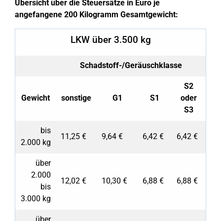
Übersicht über die Steuersätze in Euro je
angefangene 200 Kilogramm Gesamtgewicht:
LKW über 3.500 kg
Schadstoff-/Geräuschklasse
S2
Gewicht
sonstige
G1
S1
oder
S3
bis
11,25 €
9,64 €
6,42 €
6,42 €
2.000 kg
über
2.000
12,02 €
10,30 €
6,88 €
6,88 €
bis
3.000 kg
über