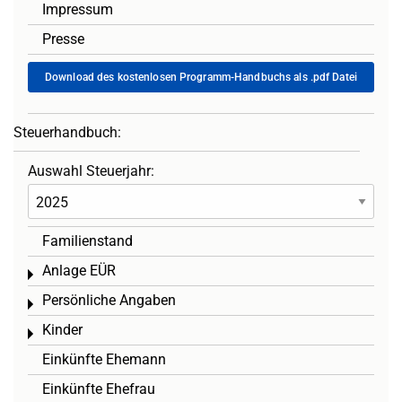
Impressum
Presse
Download des kostenlosen Programm-Handbuchs als .pdf Datei
Steuerhandbuch:
Auswahl Steuerjahr:
Familienstand
Anlage EÜR
Toggle menu
Persönliche Angaben
Toggle menu
Kinder
Toggle menu
Einkünfte Ehemann
Einkünfte Ehefrau