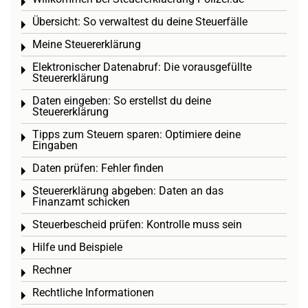
Toggle menu
Übersicht: So verwaltest du deine Steuerfälle
Toggle menu
Meine Steuererklärung
Toggle menu
Elektronischer Datenabruf: Die vorausgefüllte
Toggle menu
Steuererklärung
Daten eingeben: So erstellst du deine
Toggle menu
Steuererklärung
Tipps zum Steuern sparen: Optimiere deine
Toggle menu
Eingaben
Daten prüfen: Fehler finden
Toggle menu
Steuererklärung abgeben: Daten an das
Toggle menu
Finanzamt schicken
Steuerbescheid prüfen: Kontrolle muss sein
Toggle menu
Hilfe und Beispiele
Toggle menu
Rechner
Toggle menu
Rechtliche Informationen
Toggle menu