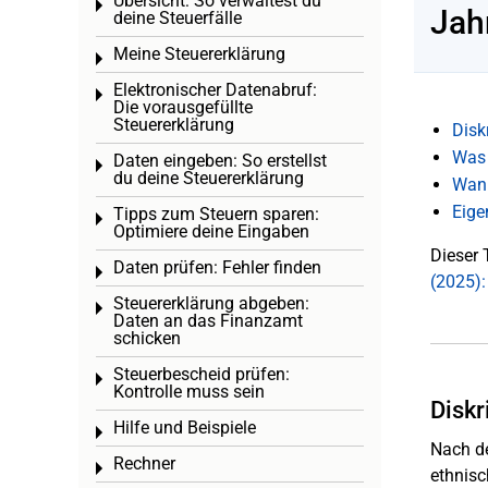
Übersicht: So verwaltest du
Toggle menu
Jah
deine Steuerfälle
Meine Steuererklärung
Toggle menu
Elektronischer Datenabruf:
Toggle menu
Die vorausgefüllte
Steuererklärung
Disk
Was 
Daten eingeben: So erstellst
Toggle menu
du deine Steuererklärung
Wann
Eige
Tipps zum Steuern sparen:
Toggle menu
Optimiere deine Eingaben
Dieser 
Daten prüfen: Fehler finden
Toggle menu
(2025):
Steuererklärung abgeben:
Toggle menu
Daten an das Finanzamt
schicken
Steuerbescheid prüfen:
Toggle menu
Kontrolle muss sein
Diskr
Hilfe und Beispiele
Toggle menu
Nach d
Rechner
Toggle menu
ethnisc