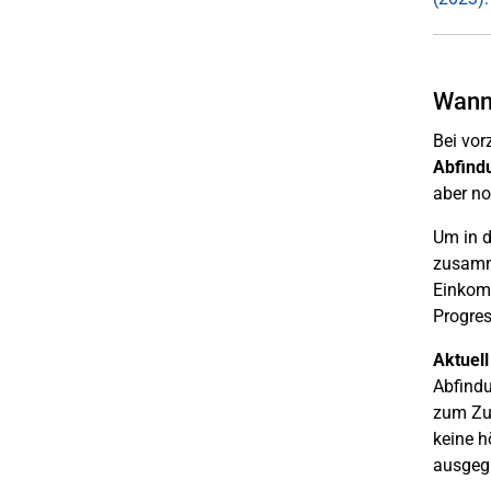
Wann 
Bei vor
Abfind
aber no
Um in 
zusamme
Einkomm
Progres
Aktuell
Abfindu
zum Zug
keine h
ausgegl