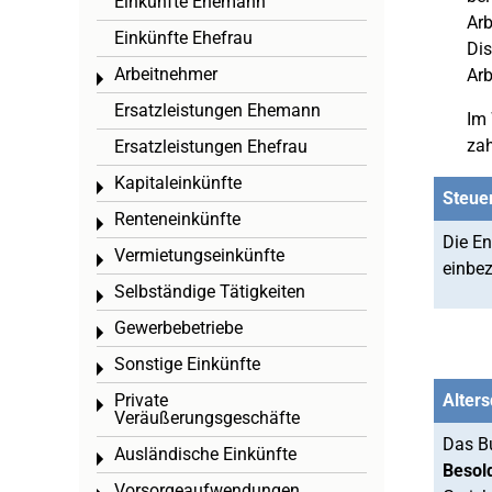
Einkünfte Ehemann
Arb
Einkünfte Ehefrau
Dis
Arbeitnehmer
Arb
Toggle menu
Ersatzleistungen Ehemann
Im 
za
Ersatzleistungen Ehefrau
Kapitaleinkünfte
Toggle menu
Steuer
Renteneinkünfte
Toggle menu
Die En
Vermietungseinkünfte
Toggle menu
einbez
Selbständige Tätigkeiten
Toggle menu
Gewerbebetriebe
Toggle menu
Sonstige Einkünfte
Toggle menu
Private
Alter
Toggle menu
Veräußerungsgeschäfte
Das B
Ausländische Einkünfte
Toggle menu
Besol
Vorsorgeaufwendungen