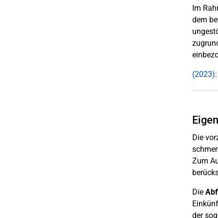
Im Rahm
dem bet
ungestö
zugrund
einbezo
(2023):
Eigen
Die vor
schmerz
Zum Aus
berücks
Die
Abf
Einkünf
der sog