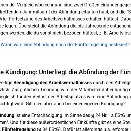
en der Vergleichsberechnung sind zwei Größen einander gegenübe
reffenden Jahr mitsamt der Abfindung erhalten hast, und die "Sol
rter Fortsetzung des Arbeitsverhältnisses erhalten hättest. Da
e legen. Übersteigt die Abfindung die bis Jahresende entgehe
gen werden, die du sonst nicht bezogen hättest, z. B. Arbeitslos
 Wann wird eine Abfindung nach der Fünftelregelung besteuert?
e Kündigung: Unterliegt die Abfindung der Fün
zeitige
Beendigung des Arbeitsverhältnisses
durch den Arbeitgeb
lich. Zur gütlichen Trennung wird der Mitarbeiter daher häufig
gleich für den Verlust des Arbeitsplatzes wird eine Abfindung,
ichtigt wird. Gilt dies aber auch bei einer eigenen Kündigung?
indung
ist eine Entschädigung im Sinne des § 24 Nr. 1a EStG u
ten". Und für diese außerordentlichen Einkünfte gibt es eine S
.
Fünftelregelung
(§ 34 EStG). Dafür ist allerdings u.a. erforderl