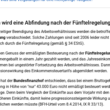
wird eine Abfindung nach der Fünftelregelung
zeitiger Beendigung des Arbeitsverhältnisses werden die betroff
ung
verabschiedet. Solche Zahlungen sind seit 2006 leider nicht
ch durch die Fünftelregelung (gemäß § 34 EStG).
den Genuss der ermäßigten Besteuerung nach der
Fünftelregelu
ngeballt in einem Jahr gezahlt werden, und das Jahreseinko
en bei ungestörter Fortsetzung des Arbeitsverhältnisses. Dann 
sionswirkung des Einkommensteuertarifs abgemildert werden.
hat der
Bundesfinanzhof
entschieden, dass bei einem Bruttogeh
ng in Höhe von "nur" 43.000 Euro nicht ermäßigt besteuert werd
e. Denn beim Vergleich der Einkünfte aus dem Vorjahr mit den 
öheren Einkünfte, damit keine progressionssteigernde Wirkung un
ichen werden müsste (BFH-Urteil vom 8.4.2014, IX R 33/13).