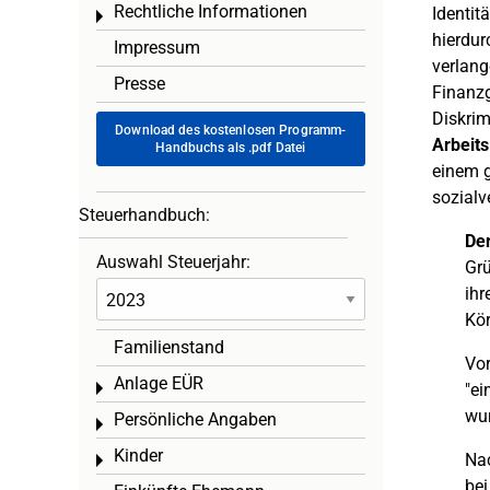
Rechtliche Informationen
Identit
Toggle menu
hierdur
Impressum
verlang
Presse
Finanzg
Diskrim
Download des kostenlosen Programm-
Arbeits
Handbuchs als .pdf Datei
einem g
sozialv
Steuerhandbuch:
Der
Auswahl Steuerjahr:
Gr
ihr
Kör
Familienstand
Vor
Anlage EÜR
Toggle menu
"ei
wur
Persönliche Angaben
Toggle menu
Kinder
Nac
Toggle menu
bei