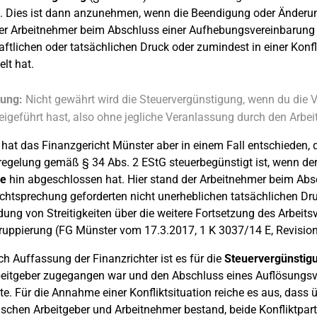
. Dies ist dann anzunehmen, wenn die Beendigung oder Änderun
r Arbeitnehmer beim Abschluss einer Aufhebungsvereinbarung un
aftlichen oder tatsächlichen Druck oder zumindest in einer Konfl
lt hat.
ung:
Nicht gewährt wird die Steuervergünstigung, wenn du die 
eigeführt hast, also ohne jegliche Veranlassung durch den Arbei
hat das Finanzgericht Münster aber in einem Fall entschieden, 
regelung gemäß § 34 Abs. 2 EStG steuerbegünstigt ist, wenn de
ve
hin abgeschlossen hat. Hier stand der Arbeitnehmer beim Abs
htsprechung geforderten nicht unerheblichen tatsächlichen Druck
ung von Streitigkeiten über die weitere Fortsetzung des Arbeits
uppierung (FG Münster vom 17.3.2017, 1 K 3037/14 E, Revision
h Auffassung der Finanzrichter ist es für die
Steuervergünstig
eitgeber zugegangen war und den Abschluss eines Auflösungsve
te. Für die Annahme einer Konfliktsituation reiche es aus, dass
schen Arbeitgeber und Arbeitnehmer bestand, beide Konfliktpart