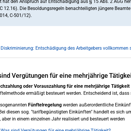
t hat den Anspruch auf Entschädigung aus § 15 Abs. 2 AGG herg
C 12.16). Die Besoldungsregeln benachteiligten jüngere Beamte 
014, C-501/12).
 Diskriminierung: Entschädigung des Arbeitgebers vollkommen s
ind Vergütungen für eine mehrjährige Tätigke
chzahlung
oder Vorauszahlung für eine mehrjährige Tätigkeit
ftelmethode ermäßigt besteuert werden. Entscheidend ist, dass si
r sogenannten
Fünftelregelung
werden außerordentliche Einkünft
Bei diesen sog. "tarifbegünstigten Einkünften" handelt es sich u
 aber in einem einzelnen Jahr realisiert und besteuert werden
 Was sind Vergütungen für eine mehrjährige Tätigkeit?