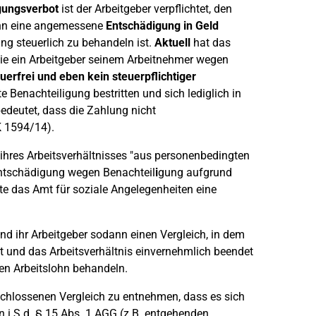
gungsverbot
ist der Arbeitgeber verpflichtet, den
ann eine angemessene
Entschädigung in Geld
ng steuerlich zu behandeln ist.
Aktuell
hat das
die ein Arbeitgeber seinem Arbeitnehmer wegen
uerfrei und eben kein steuerpflichtiger
e Benachteiligung bestritten und sich lediglich in
 bedeutet, dass die Zahlung nicht
K 1594/14).
ihres Arbeitsverhältnisses "aus personenbedingten
Entschädigung wegen Benachteil
i
gung aufgrund
e das Amt für soziale Angelegenheiten eine
und ihr Arbeitgeber sodann einen Vergleich, in dem
t und das Arbeitsverhältnis einvernehmlich beendet
en Arbeitslohn behandeln.
schlossenen Vergleich zu entnehmen, dass es sich
n i.S.d. § 15 Abs. 1 AGG (z.B. entgehenden