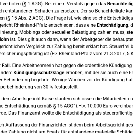
ät verboten (§ 1 AGG). Bei einem Verstoß gegen das
Benachteili
ch entstandenen Schaden zu ersetzen. Der so Benachteiligte k
en (§ 15 Abs. 2 AGG). Die Frage ist, wie eine solche Entschädigu
ericht Rheinland-Pfalz entschieden, dass eine
Entschädigung
, 
inierung, Mobbings oder sexueller Belästigung zahlen muss,
ste
lohn
ist. Dies gilt auch dann, wenn der Arbeitgeber die behauptet
erichtlichen Vergleich zur Zahlung bereit erklärt hat. Steuerfrei
ersicherungspflichtig ist (FG Rheinland-Pfalz vom 21.3.2017, 5 
 Fall:
Eine Arbeitnehmerin hat gegen die ordentliche Kündigung 
ünden"
Kündigungsschutzklage
erhoben, mit der sie auch eine 
er Behinderung begehrte. Wenige Wochen vor der Kündigung hatt
perbehinderung von 30 % festgestellt.
 dem Arbeitsgericht Kaiserslautern schlossen die Mitarbeiterin 
ne Entschädigung gemäß § 15 AGG" i.H.v. 10.000 Euro vereinbar
de. Das Finanzamt wollte die Entschädigung als steuerpflichtig
h Auffassung der Finanzrichter ist dem beim Arbeitsgericht ge
 der Zahlung nicht um Ersatz für entstandene materielle Schäde