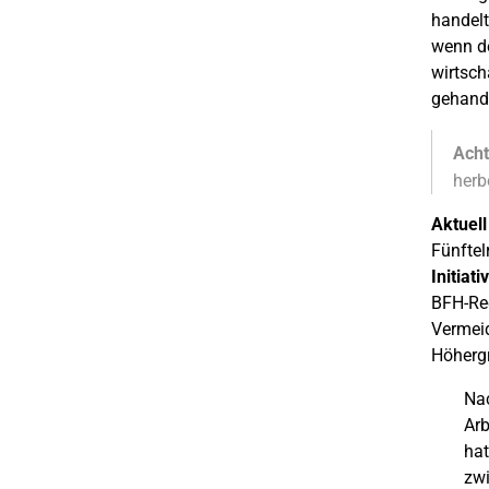
handelt
wenn de
wirtsch
gehande
Acht
herb
Aktuell
Fünftel
Initiati
BFH-Rec
Vermeid
Höhergr
Nac
Arb
hat
zwi