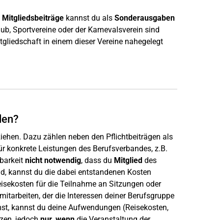
d
Mitgliedsbeiträge
kannst du als
Sonderausgaben
lub, Sportvereine oder der Karnevalsverein sind
itgliedschaft in einem dieser Vereine nahegelegt
den?
ehen. Dazu zählen neben den Pflichtbeiträgen als
r konkrete Leistungen des Berufsverbandes, z.B.
zbarkeit
nicht notwendig
, dass du
Mitglied
des
d, kannst du die dabei entstandenen Kosten
isekosten für die Teilnahme an Sitzungen oder
itarbeiten, der die Interessen deiner Berufsgruppe
mst, kannst du deine Aufwendungen (Reisekosten,
zen, jedoch
nur, wenn
die Veranstaltung der