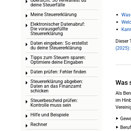
Übersicht: So verwaltest du
Toggle menu
deine Steuerfälle
Meine Steuererklärung
Was 
Toggle menu
Welc
Elektronischer Datenabruf:
Toggle menu
Die vorausgefüllte
Kann
Steuererklärung
Dieser 
Daten eingeben: So erstellst
Toggle menu
du deine Steuererklärung
(2025):
Tipps zum Steuern sparen:
Toggle menu
Optimiere deine Eingaben
Daten prüfen: Fehler finden
Toggle menu
Steuererklärung abgeben:
Was 
Toggle menu
Daten an das Finanzamt
schicken
Als Ber
im Hinb
Steuerbescheid prüfen:
Toggle menu
Kontrolle muss sein
Vereini
Hilfe und Beispiele
Toggle menu
Gewe
Rechner
Toggle menu
Beru