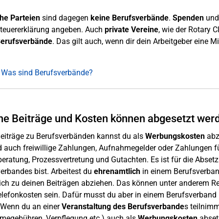
che Parteien
sind dagegen
keine Berufsverbände
.
Spenden
un
Steuererklärung angeben. Auch
private Vereine
, wie der Rotary C
erufsverbände
. Das gilt auch, wenn dir dein Arbeitgeber eine M
 Was sind Berufsverbände?
e Beiträge und Kosten können abgesetzt wer
eiträge zu Berufsverbänden kannst du als
Werbungskosten
abzi
d auch freiwillige Zahlungen, Aufnahmegelder oder Zahlungen fü
eratung, Prozessvertretung und Gutachten. Es ist für die Abset
erbandes bist. Arbeitest du
ehrenamtlich
in einem Berufsverban
ich zu deinen Beiträgen abziehen. Das können unter anderem Re
lefonkosten sein. Dafür musst du aber in einem Berufsverband m
t. Wenn du an einer
Veranstaltung des Berufsverbande
s teilnim
megebühren, Verpflegung etc.) auch als
Werbungskosten
abset