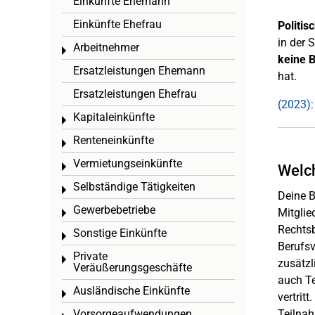
Einkünfte Ehemann
Einkünfte Ehefrau
Politis
in der 
Arbeitnehmer
Toggle menu
keine
B
Ersatzleistungen Ehemann
hat.
Ersatzleistungen Ehefrau
(2023):
Kapitaleinkünfte
Toggle menu
Renteneinkünfte
Toggle menu
Vermietungseinkünfte
Toggle menu
Welch
Selbständige Tätigkeiten
Toggle menu
Deine B
Gewerbebetriebe
Mitglie
Toggle menu
Rechtsb
Sonstige Einkünfte
Toggle menu
Berufsv
Private
Toggle menu
zusätzl
Veräußerungsgeschäfte
auch Te
Ausländische Einkünfte
Toggle menu
vertrit
Vorsorgeaufwendungen
Teilnah