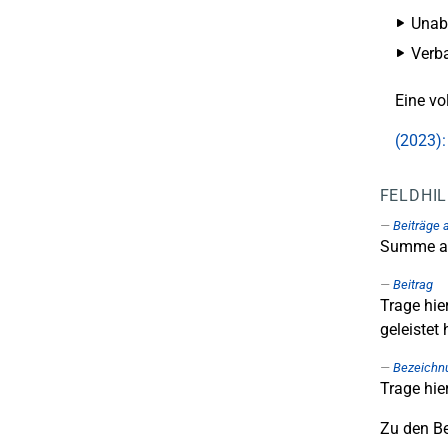
Unabh
Verba
Eine vo
(2023):
FELDHI
Beiträge 
Summe al
Beitrag
Trage hie
geleistet 
Bezeichn
Trage hie
Zu den Be