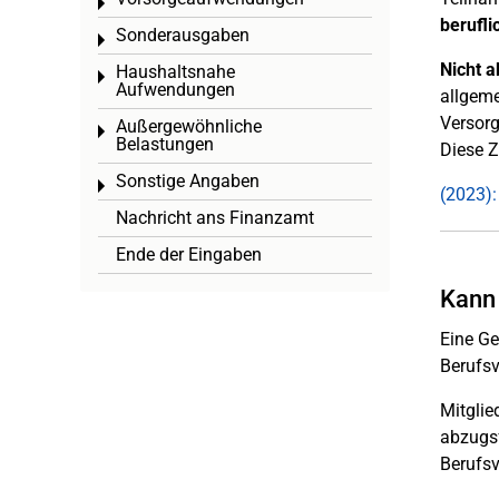
Toggle menu
berufli
Sonderausgaben
Toggle menu
Nicht a
Haushaltsnahe
Toggle menu
Aufwendungen
allgeme
Versorg
Außergewöhnliche
Toggle menu
Belastungen
Diese 
Sonstige Angaben
Toggle menu
(2023):
Nachricht ans Finanzamt
Ende der Eingaben
Kann 
Eine Ge
Berufs
Mitglie
abzugsf
Berufsv