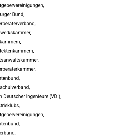
tgebervereinigungen,
urger Bund,
rberaterverband,
werkskammer,
ekammern,
itektenkammern,
tsanwaltskammer,
erberaterkammer,
tenbund,
schulverband,
n Deutscher Ingenieure (VDI),
trieklubs,
tgebervereinigungen,
tenbund,
erbund,