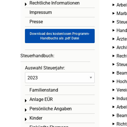
Rechtliche Informationen
Toggle menu
Arbei
Impressum
Marb
Presse
Steue
Hand
Download des kostenlosen Programm-
Handbuchs als .pdf Datei
Ärzt
Arch
Steuerhandbuch:
Rech
Steu
Auswahl Steuerjahr:
Beam
Hoch
Familienstand
Verei
Indus
Anlage EÜR
Toggle menu
Arbei
Persönliche Angaben
Toggle menu
Beam
Kinder
Toggle menu
Richt