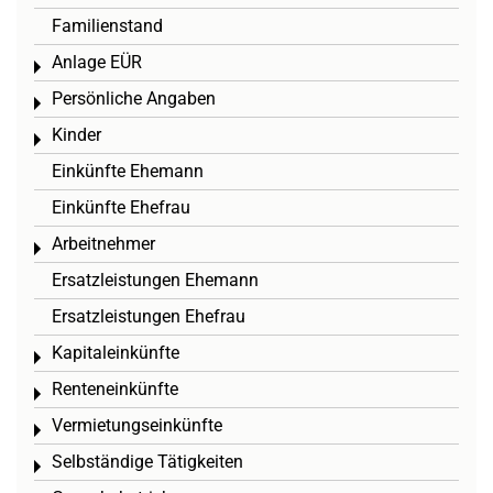
Familienstand
Anlage EÜR
Toggle menu
Persönliche Angaben
Toggle menu
Kinder
Toggle menu
Einkünfte Ehemann
Einkünfte Ehefrau
Arbeitnehmer
Toggle menu
Ersatzleistungen Ehemann
Ersatzleistungen Ehefrau
Kapitaleinkünfte
Toggle menu
Renteneinkünfte
Toggle menu
Vermietungseinkünfte
Toggle menu
Selbständige Tätigkeiten
Toggle menu