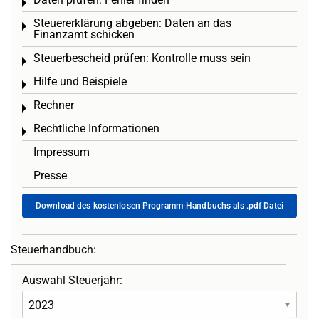
Toggle menu
Steuererklärung abgeben: Daten an das
Toggle menu
Finanzamt schicken
Steuerbescheid prüfen: Kontrolle muss sein
Toggle menu
Hilfe und Beispiele
Toggle menu
Rechner
Toggle menu
Rechtliche Informationen
Toggle menu
Impressum
Presse
Download des kostenlosen Programm-Handbuchs als .pdf Datei
Steuerhandbuch:
Auswahl Steuerjahr: