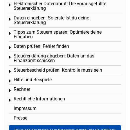
Elektronischer Datenabruf: Die vorausgefüllte
Toggle menu
Steuererklärung
Daten eingeben: So erstellst du deine
Toggle menu
Steuererklärung
Tipps zum Steuern sparen: Optimiere deine
Toggle menu
Eingaben
Daten prüfen: Fehler finden
Toggle menu
Steuererklärung abgeben: Daten an das
Toggle menu
Finanzamt schicken
Steuerbescheid prüfen: Kontrolle muss sein
Toggle menu
Hilfe und Beispiele
Toggle menu
Rechner
Toggle menu
Rechtliche Informationen
Toggle menu
Impressum
Presse