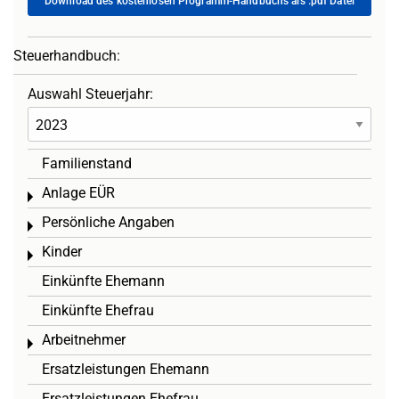
Download des kostenlosen Programm-Handbuchs als .pdf Datei
Steuerhandbuch:
Auswahl Steuerjahr:
Familienstand
Anlage EÜR
Toggle menu
Persönliche Angaben
Toggle menu
Kinder
Toggle menu
Einkünfte Ehemann
Einkünfte Ehefrau
Arbeitnehmer
Toggle menu
Ersatzleistungen Ehemann
Ersatzleistungen Ehefrau