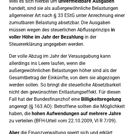
Weil es sich hierbei um
unvermeidbare Ausgaben
handelt, sind sie als außergewöhnliche Belastungen
allgemeiner Art nach § 33 EStG unter Anrechnung einer
zumutbaren Belastung absetzbar. Die Ausgaben
müssen wegen des steuerlichen Abflussprinzips
in
voller Höhe im Jahr der Bezahlung
in der
Steuererklärung angegeben werden.
Der volle Abzug im Jahr der Verausgabung kann
allerdings ins Leere laufen, wenn die
außergewöhnlichen Belastungen höher sind als der
Gesamtbetrag der Einkünfte, von dem sie abgezogen
werden sollen. So bringt die steuerliche Absetzbarkeit
nicht den gewünschten Entlastungseffekt. Für diesen
Fall hat der Bundesfinanzhof eine
Billigkeitsregelung
angeregt (§ 163 AO): Betroffene sollten die Möglichkeit
haben, die
hohen Aufwendungen auf mehrere Jahre
zu verteilen (BFH-Urteil vom 22.10.2009, VI R 7/09).
Aber
die Finanzverwaltung sperrt sich und erklärt