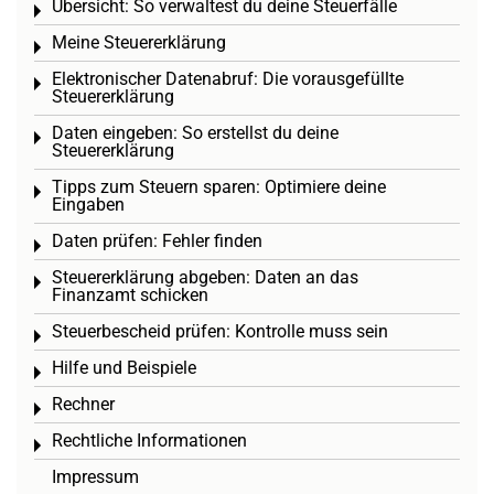
Übersicht: So verwaltest du deine Steuerfälle
Toggle menu
Meine Steuererklärung
Toggle menu
Elektronischer Datenabruf: Die vorausgefüllte
Toggle menu
Steuererklärung
Daten eingeben: So erstellst du deine
Toggle menu
Steuererklärung
Tipps zum Steuern sparen: Optimiere deine
Toggle menu
Eingaben
Daten prüfen: Fehler finden
Toggle menu
Steuererklärung abgeben: Daten an das
Toggle menu
Finanzamt schicken
Steuerbescheid prüfen: Kontrolle muss sein
Toggle menu
Hilfe und Beispiele
Toggle menu
Rechner
Toggle menu
Rechtliche Informationen
Toggle menu
Impressum