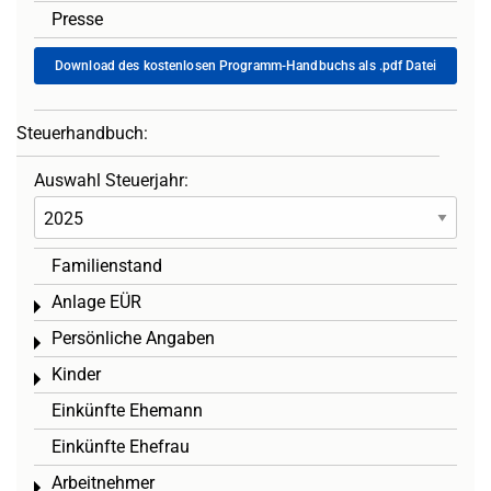
Presse
Download des kostenlosen Programm-Handbuchs als .pdf Datei
Steuerhandbuch:
Auswahl Steuerjahr:
Familienstand
Anlage EÜR
Toggle menu
Persönliche Angaben
Toggle menu
Kinder
Toggle menu
Einkünfte Ehemann
Einkünfte Ehefrau
Arbeitnehmer
Toggle menu