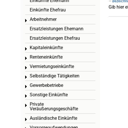
Einkünfte Ehemann
Bezeichn
Gib hier 
Einkünfte Ehefrau
Arbeitnehmer
Toggle menu
Ersatzleistungen Ehemann
Ersatzleistungen Ehefrau
Kapitaleinkünfte
Toggle menu
Renteneinkünfte
Toggle menu
Vermietungseinkünfte
Toggle menu
Selbständige Tätigkeiten
Toggle menu
Gewerbebetriebe
Toggle menu
Sonstige Einkünfte
Toggle menu
Private
Toggle menu
Veräußerungsgeschäfte
Ausländische Einkünfte
Toggle menu
Vorsorgeaufwendungen