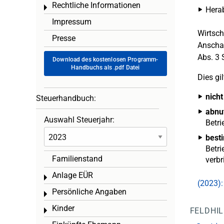
Rechtliche Informationen
Toggle menu
Hera
Impressum
Wirtsch
Presse
Anschaf
Abs. 3 
Download des kostenlosen Programm-
Handbuchs als .pdf Datei
Dies gil
nicht
Steuerhandbuch:
abnu
Auswahl Steuerjahr:
Betri
best
Betri
Familienstand
verb
Anlage EÜR
Toggle menu
(2023):
Persönliche Angaben
Toggle menu
Kinder
FELDHI
Toggle menu