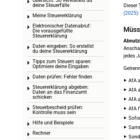
Übersicht: So verwaltest du
Toggle menu
deine Steuerfälle
Dieser 
(2025):
Meine Steuererklärung
Toggle menu
Elektronischer Datenabruf:
Toggle menu
Müsse
Die vorausgefüllte
Steuererklärung
Abnutz
Daten eingeben: So erstellst
Toggle menu
Anschaf
du deine Steuererklärung
jedes J
Tipps zum Steuern sparen:
Toggle menu
Optimiere deine Eingaben
Getren
Daten prüfen: Fehler finden
Toggle menu
AfA a
Steuererklärung abgeben:
Toggle menu
AfA a
Daten an das Finanzamt
schicken
AfA a
Steuerbescheid prüfen:
AfA f
Toggle menu
Kontrolle muss sein
Sofor
Hilfe und Beispiele
Toggle menu
Samme
Rechner
Toggle menu
Sond