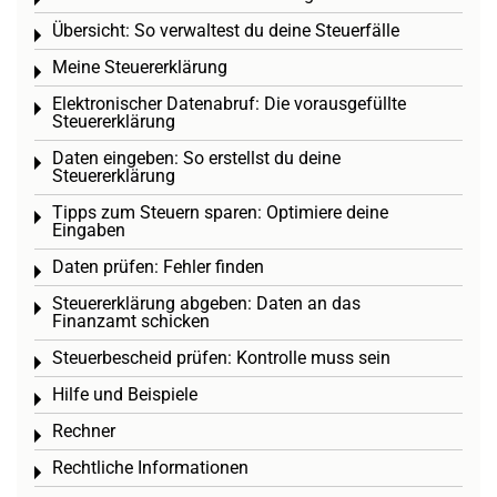
Toggle menu
Übersicht: So verwaltest du deine Steuerfälle
Toggle menu
Meine Steuererklärung
Toggle menu
Elektronischer Datenabruf: Die vorausgefüllte
Toggle menu
Steuererklärung
Daten eingeben: So erstellst du deine
Toggle menu
Steuererklärung
Tipps zum Steuern sparen: Optimiere deine
Toggle menu
Eingaben
Daten prüfen: Fehler finden
Toggle menu
Steuererklärung abgeben: Daten an das
Toggle menu
Finanzamt schicken
Steuerbescheid prüfen: Kontrolle muss sein
Toggle menu
Hilfe und Beispiele
Toggle menu
Rechner
Toggle menu
Rechtliche Informationen
Toggle menu