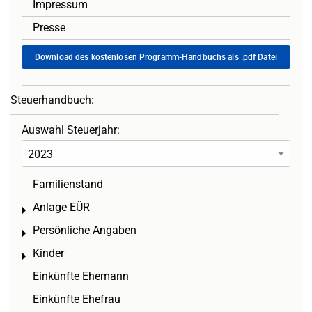
Impressum
Presse
Download des kostenlosen Programm-Handbuchs als .pdf Datei
Steuerhandbuch:
Auswahl Steuerjahr:
Familienstand
Anlage EÜR
Toggle menu
Persönliche Angaben
Toggle menu
Kinder
Toggle menu
Einkünfte Ehemann
Einkünfte Ehefrau