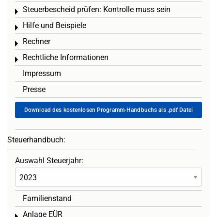
Steuerbescheid prüfen: Kontrolle muss sein
Toggle menu
Hilfe und Beispiele
Toggle menu
Rechner
Toggle menu
Rechtliche Informationen
Toggle menu
Impressum
Presse
Download des kostenlosen Programm-Handbuchs als .pdf Datei
Steuerhandbuch:
Auswahl Steuerjahr:
Familienstand
Anlage EÜR