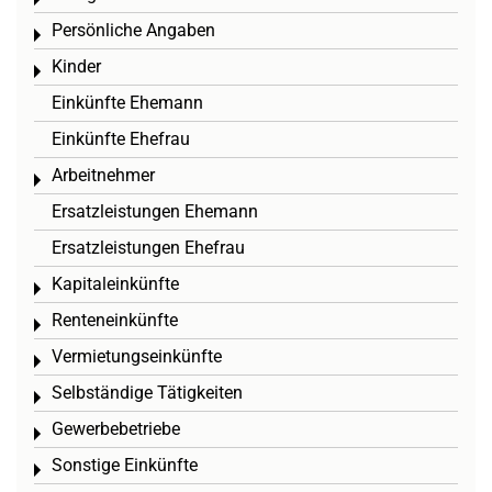
Toggle menu
Persönliche Angaben
Toggle menu
Kinder
Toggle menu
Einkünfte Ehemann
Einkünfte Ehefrau
Arbeitnehmer
Toggle menu
Ersatzleistungen Ehemann
Ersatzleistungen Ehefrau
Kapitaleinkünfte
Toggle menu
Renteneinkünfte
Toggle menu
Vermietungseinkünfte
Toggle menu
Selbständige Tätigkeiten
Toggle menu
Gewerbebetriebe
Toggle menu
Sonstige Einkünfte
Toggle menu