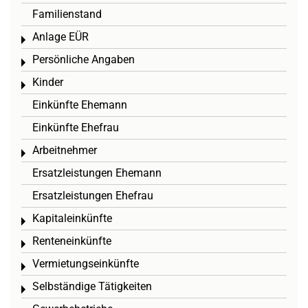
Familienstand
Anlage EÜR
Toggle menu
Persönliche Angaben
Toggle menu
Kinder
Toggle menu
Einkünfte Ehemann
Einkünfte Ehefrau
Arbeitnehmer
Toggle menu
Ersatzleistungen Ehemann
Ersatzleistungen Ehefrau
Kapitaleinkünfte
Toggle menu
Renteneinkünfte
Toggle menu
Vermietungseinkünfte
Toggle menu
Selbständige Tätigkeiten
Toggle menu