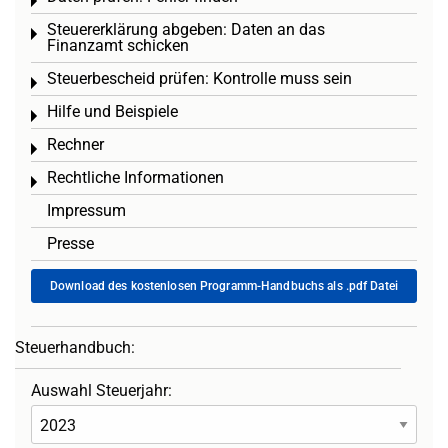
Toggle menu
Steuererklärung abgeben: Daten an das
Toggle menu
Finanzamt schicken
Steuerbescheid prüfen: Kontrolle muss sein
Toggle menu
Hilfe und Beispiele
Toggle menu
Rechner
Toggle menu
Rechtliche Informationen
Toggle menu
Impressum
Presse
Download des kostenlosen Programm-Handbuchs als .pdf Datei
Steuerhandbuch:
Auswahl Steuerjahr: