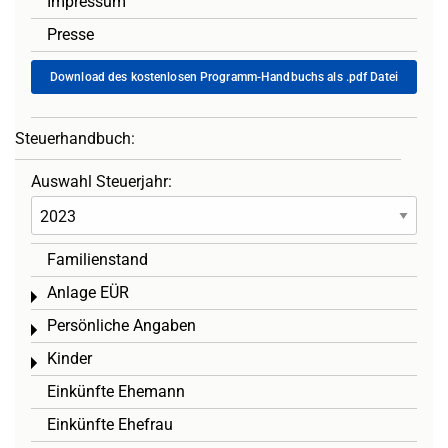
Impressum
Presse
Download des kostenlosen Programm-Handbuchs als .pdf Datei
Steuerhandbuch:
Auswahl Steuerjahr:
Familienstand
Anlage EÜR
Toggle menu
Persönliche Angaben
Toggle menu
Kinder
Toggle menu
Einkünfte Ehemann
Einkünfte Ehefrau