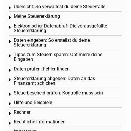
Übersicht: So verwaltest du deine Steuerfälle
Toggle menu
Meine Steuererklärung
Toggle menu
Elektronischer Datenabruf: Die vorausgefüllte
Toggle menu
Steuererklärung
Daten eingeben: So erstellst du deine
Toggle menu
Steuererklärung
Tipps zum Steuern sparen: Optimiere deine
Toggle menu
Eingaben
Daten prüfen: Fehler finden
Toggle menu
Steuererklärung abgeben: Daten an das
Toggle menu
Finanzamt schicken
Steuerbescheid prüfen: Kontrolle muss sein
Toggle menu
Hilfe und Beispiele
Toggle menu
Rechner
Toggle menu
Rechtliche Informationen
Toggle menu