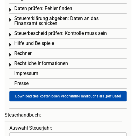
Daten prüfen: Fehler finden
Toggle menu
Steuererklärung abgeben: Daten an das
Toggle menu
Finanzamt schicken
Steuerbescheid prüfen: Kontrolle muss sein
Toggle menu
Hilfe und Beispiele
Toggle menu
Rechner
Toggle menu
Rechtliche Informationen
Toggle menu
Impressum
Presse
Download des kostenlosen Programm-Handbuchs als .pdf Datei
Steuerhandbuch:
Auswahl Steuerjahr: