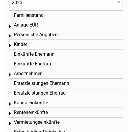
Familienstand
Anlage EÜR
Toggle menu
Persönliche Angaben
Toggle menu
Kinder
Toggle menu
Einkünfte Ehemann
Einkünfte Ehefrau
Arbeitnehmer
Toggle menu
Ersatzleistungen Ehemann
Ersatzleistungen Ehefrau
Kapitaleinkünfte
Toggle menu
Renteneinkünfte
Toggle menu
Vermietungseinkünfte
Toggle menu
Selbständige Tätigkeiten