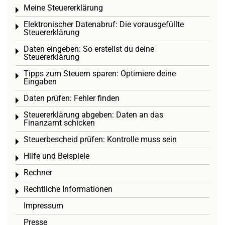
Meine Steuererklärung
Toggle menu
Elektronischer Datenabruf: Die vorausgefüllte
Toggle menu
Steuererklärung
Daten eingeben: So erstellst du deine
Toggle menu
Steuererklärung
Tipps zum Steuern sparen: Optimiere deine
Toggle menu
Eingaben
Daten prüfen: Fehler finden
Toggle menu
Steuererklärung abgeben: Daten an das
Toggle menu
Finanzamt schicken
Steuerbescheid prüfen: Kontrolle muss sein
Toggle menu
Hilfe und Beispiele
Toggle menu
Rechner
Toggle menu
Rechtliche Informationen
Toggle menu
Impressum
Presse