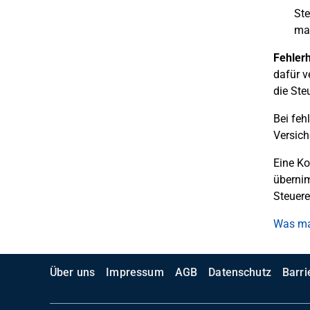
Ste
ma
Fehler
dafür v
die Ste
Bei feh
Versich
Eine Ko
übernim
Steuere
Was mac
Über uns
Impressum
AGB
Datenschutz
Barri