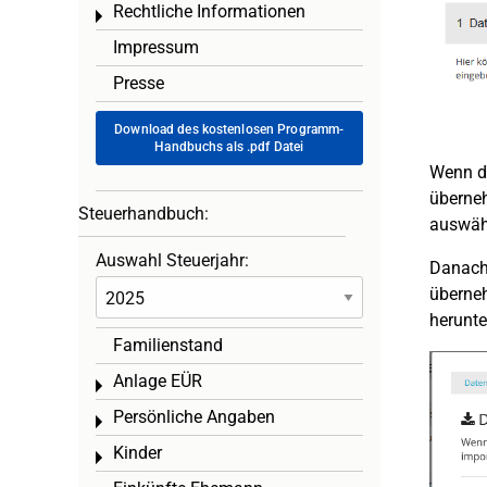
Rechtliche Informationen
Toggle menu
Impressum
Presse
Download des kostenlosen Programm-
Handbuchs als .pdf Datei
Wenn du
überneh
Steuerhandbuch:
auswäh
Auswahl Steuerjahr:
Danach
überneh
herunte
Familienstand
Anlage EÜR
Toggle menu
Persönliche Angaben
Toggle menu
Kinder
Toggle menu