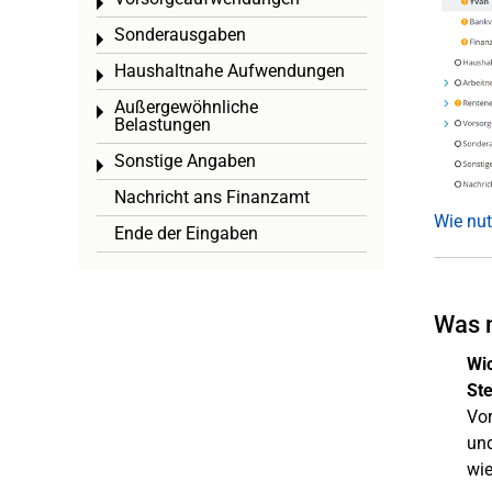
Toggle menu
Sonderausgaben
Toggle menu
Haushaltnahe Aufwendungen
Toggle menu
Außergewöhnliche
Toggle menu
Belastungen
Sonstige Angaben
Toggle menu
Nachricht ans Finanzamt
Wie nut
Ende der Eingaben
Was m
Wic
Ste
Vor
und
wie