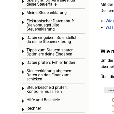
Übersicht: So verwaltest du
Toggle menu
deine Steuerfälle
Mit der
Deinem 
Meine Steuererklärung
Toggle menu
Elektronischer Datenabruf:
Wie 
Toggle menu
Die vorausgefüllte
Was 
Steuererklärung
Daten eingeben: So erstellst
Toggle menu
du deine Steuererklärung
Tipps zum Steuern sparen:
Wie n
Toggle menu
Optimiere deine Eingaben
Um die 
Daten prüfen: Fehler finden
Toggle menu
überneh
Steuererklärung abgeben:
Toggle menu
Daten an das Finanzamt
Über die
schicken
Steuerbescheid prüfen:
Toggle menu
Kontrolle muss sein
Hilfe und Beispiele
Toggle menu
Rechner
Toggle menu