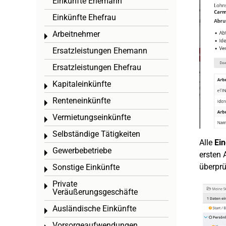
Einkünfte Ehemann
Einkünfte Ehefrau
Arbeitnehmer
Toggle menu
Ersatzleistungen Ehemann
Ersatzleistungen Ehefrau
Kapitaleinkünfte
Toggle menu
Renteneinkünfte
Toggle menu
Vermietungseinkünfte
Toggle menu
Selbständige Tätigkeiten
Toggle menu
Alle
Ein
Gewerbebetriebe
Toggle menu
ersten 
überprü
Sonstige Einkünfte
Toggle menu
Private
Toggle menu
Veräußerungsgeschäfte
Ausländische Einkünfte
Toggle menu
Vorsorgeaufwendungen