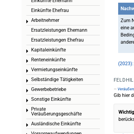
Einkünfte Ehemann
Nachw
Einkünfte Ehefrau
Arbeitnehmer
Zum Na
Toggle menu
eine a
Ersatzleistungen Ehemann
Beding
Ersatzleistungen Ehefrau
andere
Kapitaleinkünfte
Toggle menu
Renteneinkünfte
Toggle menu
(2023):
Vermietungseinkünfte
Toggle menu
Selbständige Tätigkeiten
FELDHI
Toggle menu
Gewerbebetriebe
Veräußeru
Toggle menu
Gib hier d
Sonstige Einkünfte
Toggle menu
Private
Toggle menu
Wichti
Veräußerungsgeschäfte
berücks
Ausländische Einkünfte
Toggle menu
Vorsorgeaufwendungen