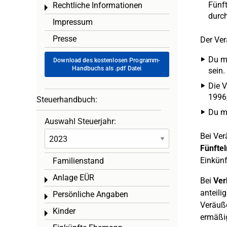
Fünft
Rechtliche Informationen
Toggle menu
durch
Impressum
Presse
Der Ver
Du mu
Download des kostenlosen Programm-
Handbuchs als .pdf Datei
sein.
Die 
1996,
Steuerhandbuch:
Du m
Auswahl Steuerjahr:
Bei Ver
Fünfte
Einkünf
Familienstand
Anlage EÜR
Toggle menu
Bei
Ver
anteili
Persönliche Angaben
Toggle menu
Veräuß
Kinder
Toggle menu
ermäßig