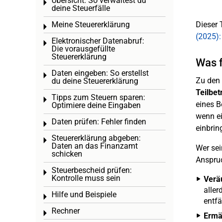
Übersicht: So verwaltest du
Toggle menu
deine Steuerfälle
Meine Steuererklärung
Dieser 
Toggle menu
(2025):
Elektronischer Datenabruf:
Toggle menu
Die vorausgefüllte
Steuererklärung
Was f
Daten eingeben: So erstellst
Toggle menu
Zu den
du deine Steuererklärung
Teilbet
Tipps zum Steuern sparen:
Toggle menu
eines B
Optimiere deine Eingaben
wenn ei
Daten prüfen: Fehler finden
Toggle menu
einbrin
Steuererklärung abgeben:
Toggle menu
Daten an das Finanzamt
Wer sei
schicken
Anspru
Steuerbescheid prüfen:
Toggle menu
Kontrolle muss sein
Verä
aller
Hilfe und Beispiele
Toggle menu
entfä
Rechner
Toggle menu
Ermä