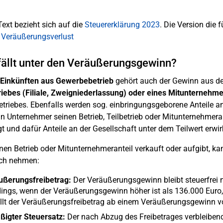
Text bezieht sich auf die
Steuererklärung 2023
. Die Version die f
 Veräußerungsverlust
ällt unter den Veräußerungsgewinn?
Einkünften aus Gewerbebetrieb
gehört auch der Gewinn aus d
riebes (Filiale, Zweigniederlassung) oder eines Mitunternehme
etriebes. Ebenfalls werden sog. einbringungsgeborene Anteile an 
n Unternehmer seinen Betrieb, Teilbetrieb oder Mitunternehmeran
gt und dafür Anteile an der Gesellschaft unter dem Teilwert erw
nen Betrieb oder Mitunternehmeranteil verkauft oder aufgibt, k
ch nehmen:
ußerungsfreibetrag:
Der Veräußerungsgewinn bleibt steuerfrei m
dings, wenn der Veräußerungsgewinn höher ist als 136.000 Euro
llt der Veräußerungsfreibetrag ab einem Veräußerungsgewinn v
ßigter Steuersatz:
Der nach Abzug des Freibetrages verbleiben