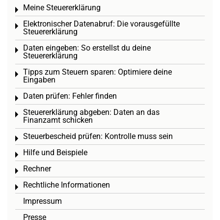
Meine Steuererklärung
Toggle menu
Elektronischer Datenabruf: Die vorausgefüllte
Toggle menu
Steuererklärung
Daten eingeben: So erstellst du deine
Toggle menu
Steuererklärung
Tipps zum Steuern sparen: Optimiere deine
Toggle menu
Eingaben
Daten prüfen: Fehler finden
Toggle menu
Steuererklärung abgeben: Daten an das
Toggle menu
Finanzamt schicken
Steuerbescheid prüfen: Kontrolle muss sein
Toggle menu
Hilfe und Beispiele
Toggle menu
Rechner
Toggle menu
Rechtliche Informationen
Toggle menu
Impressum
Presse