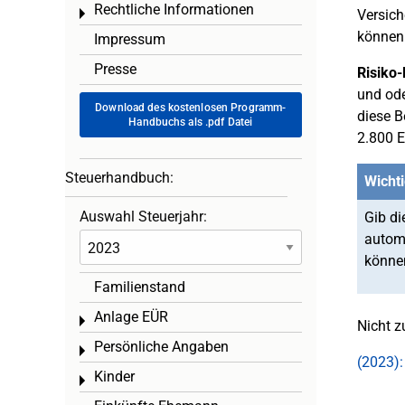
Rechtliche Informationen
Toggle menu
Versich
können 
Impressum
Presse
Risiko
und ode
Download des kostenlosen Programm-
diese B
Handbuchs als .pdf Datei
2.800 E
Steuerhandbuch:
Wichti
Auswahl Steuerjahr:
Gib di
automa
könne
Familienstand
Anlage EÜR
Toggle menu
Nicht 
Persönliche Angaben
Toggle menu
(2023):
Kinder
Toggle menu