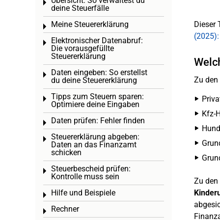
Übersicht: So verwaltest du
Toggle menu
deine Steuerfälle
Meine Steuererklärung
Dieser 
Toggle menu
(2025):
Elektronischer Datenabruf:
Toggle menu
Die vorausgefüllte
Steuererklärung
Welch
Daten eingeben: So erstellst
Toggle menu
Zu den 
du deine Steuererklärung
Tipps zum Steuern sparen:
Priva
Toggle menu
Optimiere deine Eingaben
Kfz-H
Daten prüfen: Fehler finden
Toggle menu
Hunde
Steuererklärung abgeben:
Toggle menu
Grund
Daten an das Finanzamt
schicken
Grund
Steuerbescheid prüfen:
Toggle menu
Kontrolle muss sein
Zu den
Hilfe und Beispiele
Kinderu
Toggle menu
abgesic
Rechner
Toggle menu
Finanza