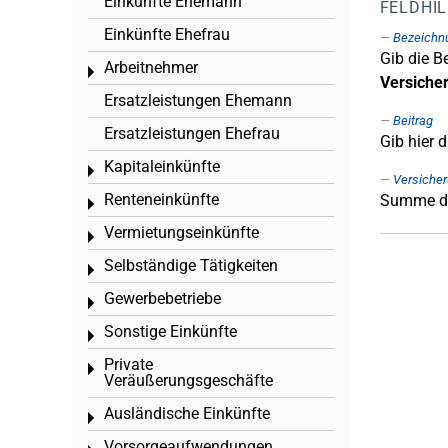
Einkünfte Ehemann
FELDHI
Einkünfte Ehefrau
Bezeichn
Gib die B
Arbeitnehmer
Toggle menu
Versich
Ersatzleistungen Ehemann
Beitrag
Ersatzleistungen Ehefrau
Gib hier 
Kapitaleinkünfte
Toggle menu
Versicher
Renteneinkünfte
Summe de
Toggle menu
Vermietungseinkünfte
Toggle menu
Selbständige Tätigkeiten
Toggle menu
Gewerbebetriebe
Toggle menu
Sonstige Einkünfte
Toggle menu
Private
Toggle menu
Veräußerungsgeschäfte
Ausländische Einkünfte
Toggle menu
Vorsorgeaufwendungen