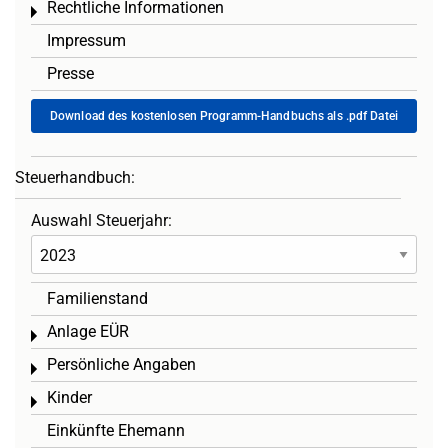
Rechtliche Informationen
Toggle menu
Impressum
Presse
Download des kostenlosen Programm-Handbuchs als .pdf Datei
Steuerhandbuch:
Auswahl Steuerjahr:
Familienstand
Anlage EÜR
Toggle menu
Persönliche Angaben
Toggle menu
Kinder
Toggle menu
Einkünfte Ehemann