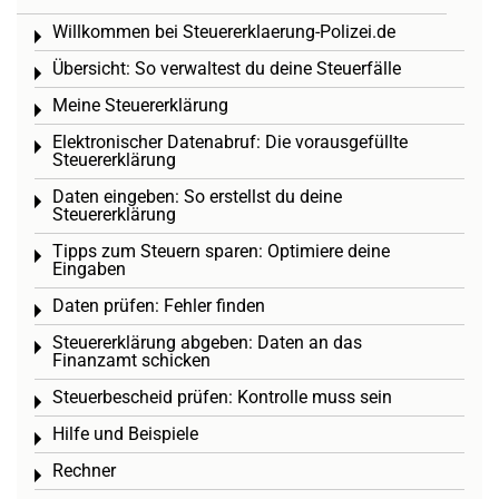
Willkommen bei Steuererklaerung-Polizei.de
Toggle menu
Übersicht: So verwaltest du deine Steuerfälle
Toggle menu
Meine Steuererklärung
Toggle menu
Elektronischer Datenabruf: Die vorausgefüllte
Toggle menu
Steuererklärung
Daten eingeben: So erstellst du deine
Toggle menu
Steuererklärung
Tipps zum Steuern sparen: Optimiere deine
Toggle menu
Eingaben
Daten prüfen: Fehler finden
Toggle menu
Steuererklärung abgeben: Daten an das
Toggle menu
Finanzamt schicken
Steuerbescheid prüfen: Kontrolle muss sein
Toggle menu
Hilfe und Beispiele
Toggle menu
Rechner
Toggle menu