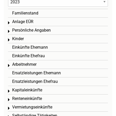
Familienstand
Anlage EÜR
Toggle menu
Persönliche Angaben
Toggle menu
Kinder
Toggle menu
Einkünfte Ehemann
Einkünfte Ehefrau
Arbeitnehmer
Toggle menu
Ersatzleistungen Ehemann
Ersatzleistungen Ehefrau
Kapitaleinkünfte
Toggle menu
Renteneinkünfte
Toggle menu
Vermietungseinkünfte
Toggle menu
Selbständige Tätigkeiten