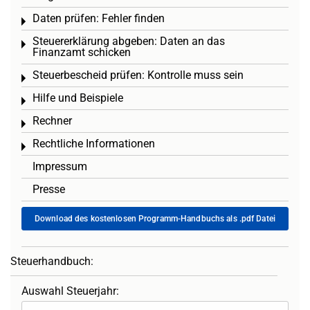
Daten prüfen: Fehler finden
Toggle menu
Steuererklärung abgeben: Daten an das
Toggle menu
Finanzamt schicken
Steuerbescheid prüfen: Kontrolle muss sein
Toggle menu
Hilfe und Beispiele
Toggle menu
Rechner
Toggle menu
Rechtliche Informationen
Toggle menu
Impressum
Presse
Download des kostenlosen Programm-Handbuchs als .pdf Datei
Steuerhandbuch:
Auswahl Steuerjahr: