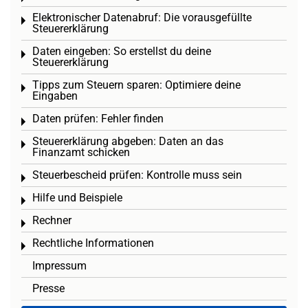
Elektronischer Datenabruf: Die vorausgefüllte
Toggle menu
Steuererklärung
Daten eingeben: So erstellst du deine
Toggle menu
Steuererklärung
Tipps zum Steuern sparen: Optimiere deine
Toggle menu
Eingaben
Daten prüfen: Fehler finden
Toggle menu
Steuererklärung abgeben: Daten an das
Toggle menu
Finanzamt schicken
Steuerbescheid prüfen: Kontrolle muss sein
Toggle menu
Hilfe und Beispiele
Toggle menu
Rechner
Toggle menu
Rechtliche Informationen
Toggle menu
Impressum
Presse