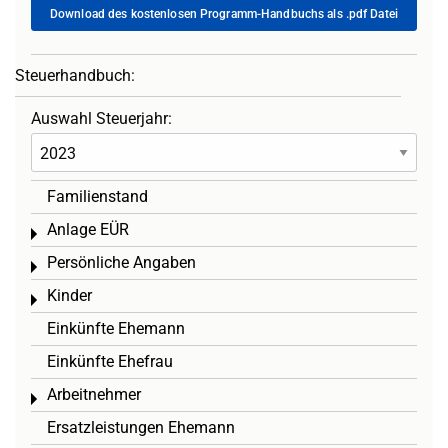
Download des kostenlosen Programm-Handbuchs als .pdf Datei
Steuerhandbuch:
Auswahl Steuerjahr:
Familienstand
Anlage EÜR
Toggle menu
Persönliche Angaben
Toggle menu
Kinder
Toggle menu
Einkünfte Ehemann
Einkünfte Ehefrau
Arbeitnehmer
Toggle menu
Ersatzleistungen Ehemann