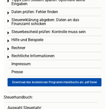
Toggle menu
Eingaben
Daten prüfen: Fehler finden
Toggle menu
Steuererklärung abgeben: Daten an das
Toggle menu
Finanzamt schicken
Steuerbescheid prüfen: Kontrolle muss sein
Toggle menu
Hilfe und Beispiele
Toggle menu
Rechner
Toggle menu
Rechtliche Informationen
Toggle menu
Impressum
Presse
Download des kostenlosen Programm-Handbuchs als .pdf Datei
Steuerhandbuch:
Auswahl Steuerjahr: