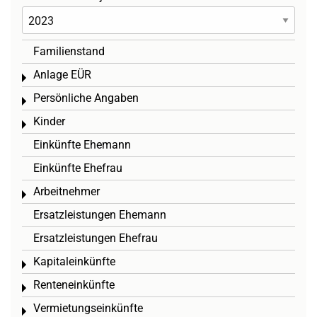
Familienstand
Anlage EÜR
Toggle menu
Persönliche Angaben
Toggle menu
Kinder
Toggle menu
Einkünfte Ehemann
Einkünfte Ehefrau
Arbeitnehmer
Toggle menu
Ersatzleistungen Ehemann
Ersatzleistungen Ehefrau
Kapitaleinkünfte
Toggle menu
Renteneinkünfte
Toggle menu
Vermietungseinkünfte
Toggle menu