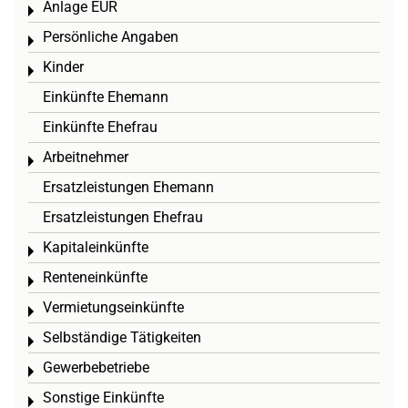
Anlage EÜR
Toggle menu
Persönliche Angaben
Toggle menu
Kinder
Toggle menu
Einkünfte Ehemann
Einkünfte Ehefrau
Arbeitnehmer
Toggle menu
Ersatzleistungen Ehemann
Ersatzleistungen Ehefrau
Kapitaleinkünfte
Toggle menu
Renteneinkünfte
Toggle menu
Vermietungseinkünfte
Toggle menu
Selbständige Tätigkeiten
Toggle menu
Gewerbebetriebe
Toggle menu
Sonstige Einkünfte
Toggle menu