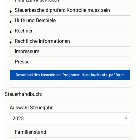
Steuerbescheid prüfen: Kontrolle muss sein
Toggle menu
Hilfe und Beispiele
Toggle menu
Rechner
Toggle menu
Rechtliche Informationen
Toggle menu
Impressum
Presse
Download des kostenlosen Programm-Handbuchs als .pdf Datei
Steuerhandbuch:
Auswahl Steuerjahr:
Familienstand