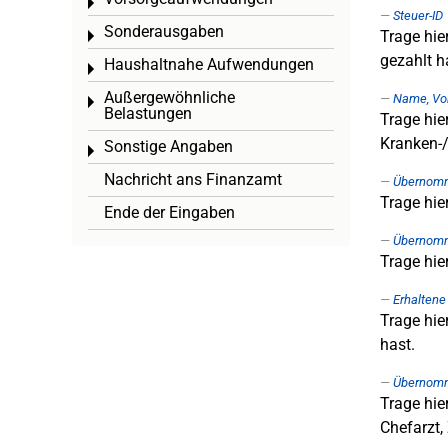
Toggle menu
Steuer-ID
Sonderausgaben
Trage hie
Toggle menu
gezahlt h
Haushaltnahe Aufwendungen
Toggle menu
Außergewöhnliche
Name, Vo
Toggle menu
Belastungen
Trage hie
Kranken-/
Sonstige Angaben
Toggle menu
Nachricht ans Finanzamt
Übernomm
Trage hie
Ende der Eingaben
Übernomme
Trage hie
Erhaltene
Trage hie
hast.
Übernomm
Trage hie
Chefarzt,