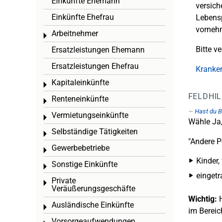
Einkünfte Ehemann
versich
Einkünfte Ehefrau
Lebensp
vorneh
Arbeitnehmer
Toggle menu
Bitte ve
Ersatzleistungen Ehemann
Ersatzleistungen Ehefrau
Kranken
Kapitaleinkünfte
Toggle menu
FELDHI
Renteneinkünfte
Toggle menu
Hast du B
Vermietungseinkünfte
Toggle menu
Wähle Ja
Selbständige Tätigkeiten
Toggle menu
"Andere P
Gewerbebetriebe
Toggle menu
Kinder,
Sonstige Einkünfte
Toggle menu
eingetr
Private
Toggle menu
Veräußerungsgeschäfte
Wichtig:
H
Ausländische Einkünfte
Toggle menu
im Bereic
Vorsorgeaufwendungen