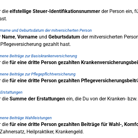
r die
elfstellige Steuer-Identifikationsnummer
der Person ein, f
ast.
rname und Geburtsdatum der mitversicherten Person
r
Name
,
Vorname
und
Geburtsdatum
der mitversicherten Person 
Pflegeversicherung gezahlt hast.
ene Beiträge zur Basiskrankenversicherung
r die
für eine dritte Person gezahlten Krankenversicherungsbe
ne Beiträge zur Pflegepflichtversicherung
r die
für eine dritte Person gezahlten Pflegeversicherungsbeit
 Erstattungen
r die
Summe der Erstattungen
ein, die Du von der Kranken- bzw. 
ene Beiträge Wahlleistungen
r die
für eine dritte Person gezahlten Beiträge für Wahl-, Kom
 Zahnersatz, Heilpraktiker, Krankengeld.