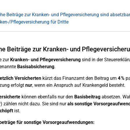
he Beiträge zur Kranken- und Pflegeversicherung sind absetzba
ken-/Pflegeversicherung für Dritte
e Beiträge zur Kranken- und Pflegeversicheru
e zur
Kranken- und Pflegeversicherung
sind in der Steuererklä
genannte
Basisabsicherung
.
etzlich Versicherten
kürzt das Finanzamt den Beitrag um
4 %
pa
zung erfolgt
nur
, wenn ein Anspruch auf Krankengeld besteht.
ersicherte
können ebenfalls nur den
Basisbeitrag
absetzen. Wahl
 zählen nicht dazu. Sie sind nur
als sonstige Vorsorgeaufwen
chöpft
ist.
beträge für sonstige Vorsorgeaufwendungen: