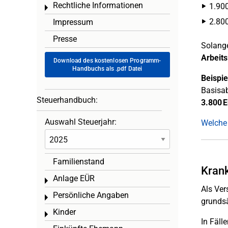
Rechtliche Informationen
1.900
Toggle menu
2.800
Impressum
Presse
Solange
Arbeits
Download des kostenlosen Programm-
Handbuchs als .pdf Datei
Beispie
Basisab
Steuerhandbuch:
3.800 E
Auswahl Steuerjahr:
Welche 
Familienstand
Krank
Anlage EÜR
Toggle menu
Als Ve
Persönliche Angaben
Toggle menu
grundsä
Kinder
Toggle menu
In Fäll