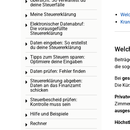
Übersicht: So verwaltest du
Toggle menu
deine Steuerfälle
Meine Steuererklärung
Welc
Toggle menu
Kran
Elektronischer Datenabruf:
Toggle menu
Die vorausgefüllte
Steuererklärung
Daten eingeben: So erstellst
Toggle menu
du deine Steuererklärung
Welch
Tipps zum Steuern sparen:
Toggle menu
Beiträg
Optimiere deine Eingaben
die so
Daten prüfen: Fehler finden
Toggle menu
Bei
ges
Steuererklärung abgeben:
Toggle menu
Die Kür
Daten an das Finanzamt
schicken
Privatv
Steuerbescheid prüfen:
Toggle menu
Zimmer)
Kontrolle muss sein
ausges
Hilfe und Beispiele
Toggle menu
Höchst
Rechner
Toggle menu